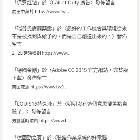
「
保罗红钻
」於〈
Call of Duty 廣告
〉發佈留言
虎王中藥片 https://www.tw…
「
瑞芬氏廣嗣藥露
」於〈
最好的工作機會與環境從來
不是被找到與給予的，而是自己創造出來的。
〉發佈
留言
2H2D延時噴劑 https://www…
「
德國金剛
」於〈
Adobe CC 2015 官方網站，完整版
下載
〉發佈留言
英国威馬 https://www.tw9…
「
LOUIS16持久液
」於〈
明明沒有這個意思卻差點自
殺了….
〉發佈留言
男露延時噴劑 https://www.t…
「
德國勁之寶
」於〈
裝錯作業系統的好電腦….