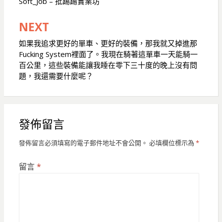
Soft_Job – 批踢踢實業坊
導
覽
NEXT
如果我追求更好的單車、更好的裝備，那我就又掉進那
Fucking System裡面了。我現在騎著這單車一天能騎一
百公里，這些裝備能讓我睡在零下三十度的晚上沒有問
題，我還需要什麼呢？
發佈留言
發佈留言必須填寫的電子郵件地址不會公開。
必填欄位標示為
*
留言
*