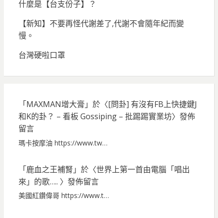
什麼是【台支份子】？
【新知】不要再怪代謝差了,代謝不會隨年紀而變
慢。
台灣硬啦口罩
「
MAXMAN增大膏
」於〈
[問卦] 有沒有FB上快捷鍵J
和K的卦？ – 看板 Gossiping – 批踢踢實業坊
〉發佈
留言
瑪卡按摩油 https://www.tw…
「
鹿血之王補腎
」於〈
世界上第一首由電腦「唱出
來」的歌…..
〉發佈留言
美國紅鑽偉哥 https://www.t…