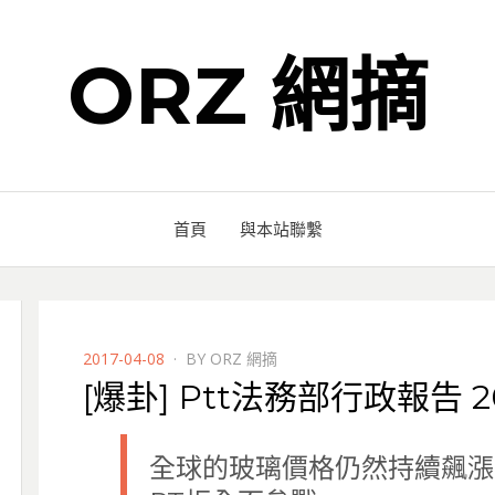
ORZ 網摘
首頁
與本站聯繫
POSTED
2017-04-08
BY
ORZ 網摘
ON
[爆卦] Ptt法務部行政報告 
全球的玻璃價格仍然持續飆漲，J