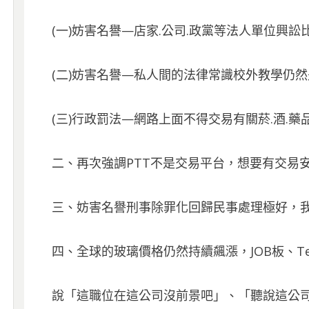
(一)妨害名譽—店家.公司.政黨等法人單位興訟
(二)妨害名譽—私人間的法律常識校外教學仍
(三)行政罰法—網路上面不得交易有關菸.酒.
二、再次強調PTT不是交易平台，想要有交易
三、妨害名譽刑事除罪化回歸民事處理極好，
四、全球的玻璃價格仍然持續飆漲，JOB板、Tec
說「這職位在這公司沒前景吧」、「聽說這公