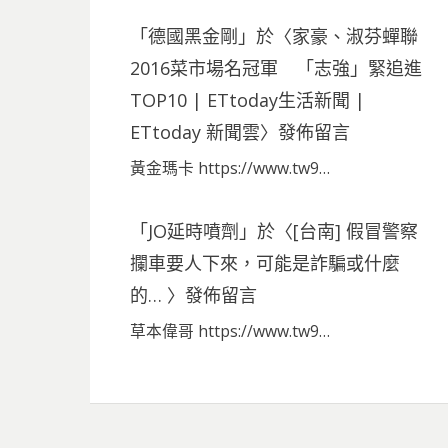
「
德國黑金剛
」於〈
家豪、淑芬蟬聯
2016菜市場名冠軍 「志強」緊追進
TOP10 | ETtoday生活新聞 |
ETtoday 新聞雲
〉發佈留言
黃金瑪卡 https://www.tw9…
「
JO延時噴劑
」於〈
[台南] 假冒警察
攔車要人下來，可能是詐騙或什麼
的…
〉發佈留言
草本偉哥 https://www.tw9…