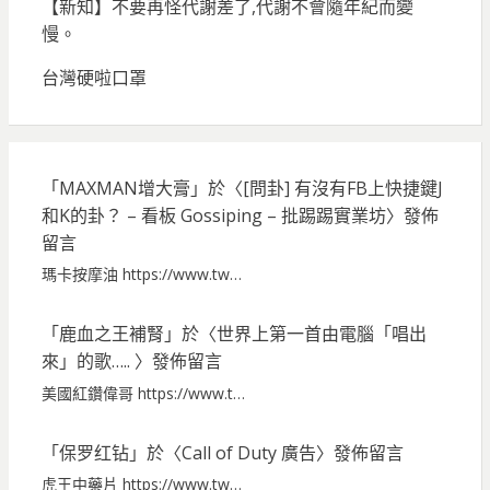
【新知】不要再怪代謝差了,代謝不會隨年紀而變
慢。
台灣硬啦口罩
「
MAXMAN增大膏
」於〈
[問卦] 有沒有FB上快捷鍵J
和K的卦？ – 看板 Gossiping – 批踢踢實業坊
〉發佈
留言
瑪卡按摩油 https://www.tw…
「
鹿血之王補腎
」於〈
世界上第一首由電腦「唱出
來」的歌…..
〉發佈留言
美國紅鑽偉哥 https://www.t…
「
保罗红钻
」於〈
Call of Duty 廣告
〉發佈留言
虎王中藥片 https://www.tw…