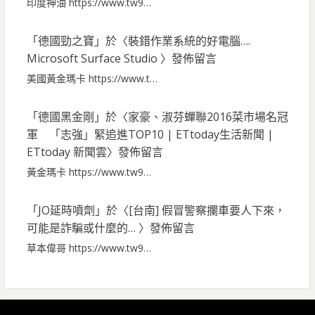
印度神油 https://www.tw9…
「
德國勁之寶
」於〈
裝錯作業系統的好電腦….
Microsoft Surface Studio
〉發佈留言
美國黃金瑪卡 https://www.t…
「
德國黑金剛
」於〈
家豪、淑芬蟬聯2016菜市場名冠
軍 「志強」緊追進TOP10 | ETtoday生活新聞 |
ETtoday 新聞雲
〉發佈留言
黃金瑪卡 https://www.tw9…
「
JO延時噴劑
」於〈
[台南] 假冒警察攔車要人下來，
可能是詐騙或什麼的…
〉發佈留言
草本偉哥 https://www.tw9…