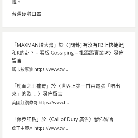
慢。
台灣硬啦口罩
「
MAXMAN增大膏
」於〈
[問卦] 有沒有FB上快捷鍵J
和K的卦？ – 看板 Gossiping – 批踢踢實業坊
〉發佈
留言
瑪卡按摩油 https://www.tw…
「
鹿血之王補腎
」於〈
世界上第一首由電腦「唱出
來」的歌…..
〉發佈留言
美國紅鑽偉哥 https://www.t…
「
保罗红钻
」於〈
Call of Duty 廣告
〉發佈留言
虎王中藥片 https://www.tw…