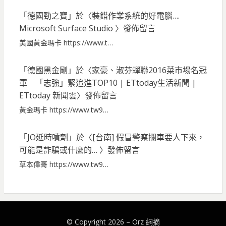
「
德國勁之寶
」於〈
裝錯作業系統的好電腦….
Microsoft Surface Studio
〉發佈留言
美國黃金瑪卡 https://www.t…
「
德國黑金剛
」於〈
家豪、淑芬蟬聯2016菜市場名冠
軍 「志強」緊追進TOP10 | ETtoday生活新聞 |
ETtoday 新聞雲
〉發佈留言
黃金瑪卡 https://www.tw9…
「
JO延時噴劑
」於〈
[台南] 假冒警察攔車要人下來，
可能是詐騙或什麼的…
〉發佈留言
草本偉哥 https://www.tw9…
© Copyright 2026 –
Orz 網摘