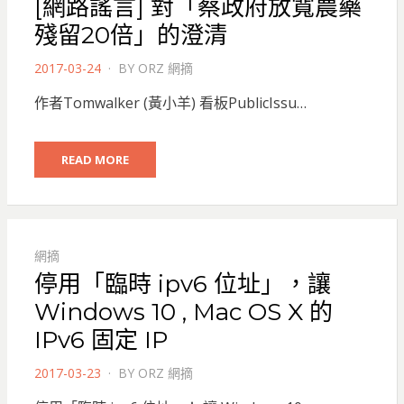
[網路謠言] 對「蔡政府放寬農藥
殘留20倍」的澄清
POSTED
2017-03-24
BY
ORZ 網摘
ON
作者Tomwalker (黃小羊) 看板PublicIssu…
READ MORE
網摘
停用「臨時 ipv6 位址」，讓
Windows 10 , Mac OS X 的
IPv6 固定 IP
POSTED
2017-03-23
BY
ORZ 網摘
ON