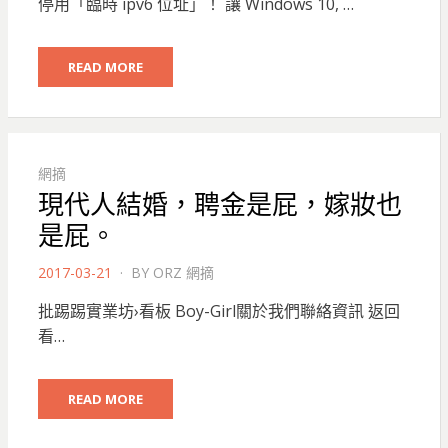
停用「臨時 ipv6 位址」！ 讓 Windows 10, …
READ MORE
網摘
現代人結婚，聘金是屁，嫁妝也
是屁。
POSTED
2017-03-21
BY
ORZ 網摘
ON
批踢踢實業坊›看板 Boy-Girl關於我們聯絡資訊 返回
看…
READ MORE