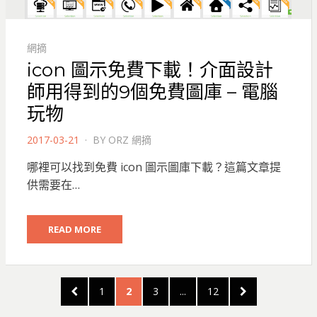
網摘
icon 圖示免費下載！介面設計
師用得到的9個免費圖庫 – 電腦
玩物
POSTED
2017-03-21
BY
ORZ 網摘
ON
哪裡可以找到免費 icon 圖示圖庫下載？這篇文章提
供需要在…
READ MORE
文
PREVIOUS
PAGE
PAGE
PAGE
PAGE
NEXT
1
2
3
...
12
章
PAGE
PAGE