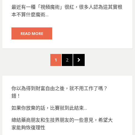
ON
最近有一種「視頻魔術」很紅，很多人認為這其實根
本不算什麼魔術…
READ MORE
文
PAGE
PAGE
NEXT
1
2
章
PAGE
分
頁
你以為得到財富自由之後，就不用工作了嗎？
錯！
如果你放棄的話，比賽就到此結束…
總結藥商朋友和生技界朋友的一些意見，希望大
家能夠恢復理性