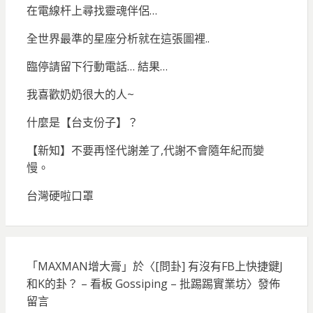
在電線杆上尋找靈魂伴侶…
全世界最準的星座分析就在這張圖裡..
臨停請留下行動電話… 結果…
我喜歡奶奶很大的人~
什麼是【台支份子】？
【新知】不要再怪代謝差了,代謝不會隨年紀而變
慢。
台灣硬啦口罩
「
MAXMAN增大膏
」於〈
[問卦] 有沒有FB上快捷鍵J
和K的卦？ – 看板 Gossiping – 批踢踢實業坊
〉發佈
留言