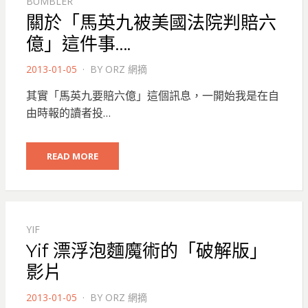
BUMBLER
關於「馬英九被美國法院判賠六
億」這件事….
POSTED
2013-01-05
BY
ORZ 網摘
ON
其實「馬英九要賠六億」這個訊息，一開始我是在自
由時報的讀者投…
READ MORE
YIF
Yif 漂浮泡麵魔術的「破解版」
影片
POSTED
2013-01-05
BY
ORZ 網摘