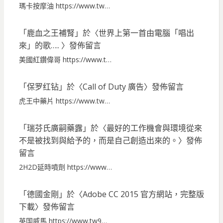
瑪卡按摩油 https://www.tw…
「
鹿血之王補腎
」於〈
世界上第一首由電腦「唱出
來」的歌…..
〉發佈留言
美國紅鑽偉哥 https://www.t…
「
保罗红钻
」於〈
Call of Duty 廣告
〉發佈留言
虎王中藥片 https://www.tw…
「
瑞芬氏廣嗣藥露
」於〈
最好的工作機會與環境從來
不是被找到與給予的，而是自己創造出來的。
〉發佈
留言
2H2D延時噴劑 https://www…
「
德國金剛
」於〈
Adobe CC 2015 官方網站，完整版
下載
〉發佈留言
英国威馬 https://www.tw9…