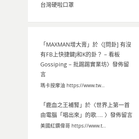
台灣硬啦口罩
「
MAXMAN增大膏
」於〈
[問卦] 有沒
有FB上快捷鍵J和K的卦？ – 看板
Gossiping – 批踢踢實業坊
〉發佈留
言
瑪卡按摩油 https://www.tw…
「
鹿血之王補腎
」於〈
世界上第一首
由電腦「唱出來」的歌…..
〉發佈留言
美國紅鑽偉哥 https://www.t…