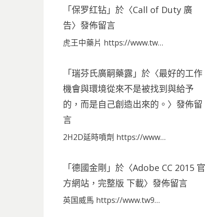
「
保罗红钻
」於〈
Call of Duty 廣
告
〉發佈留言
虎王中藥片 https://www.tw…
「
瑞芬氏廣嗣藥露
」於〈
最好的工作
機會與環境從來不是被找到與給予
的，而是自己創造出來的。
〉發佈留
言
2H2D延時噴劑 https://www…
「
德國金剛
」於〈
Adobe CC 2015 官
方網站，完整版 下載
〉發佈留言
英国威馬 https://www.tw9…