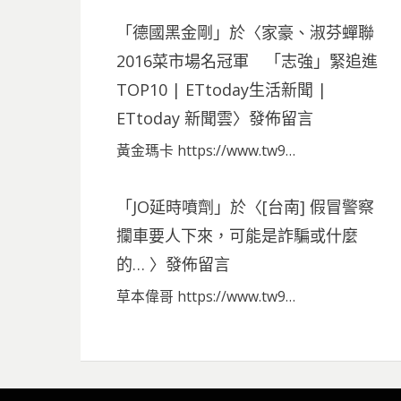
「
德國黑金剛
」於〈
家豪、淑芬蟬聯
2016菜市場名冠軍 「志強」緊追進
TOP10 | ETtoday生活新聞 |
ETtoday 新聞雲
〉發佈留言
黃金瑪卡 https://www.tw9…
「
JO延時噴劑
」於〈
[台南] 假冒警察
攔車要人下來，可能是詐騙或什麼
的…
〉發佈留言
草本偉哥 https://www.tw9…