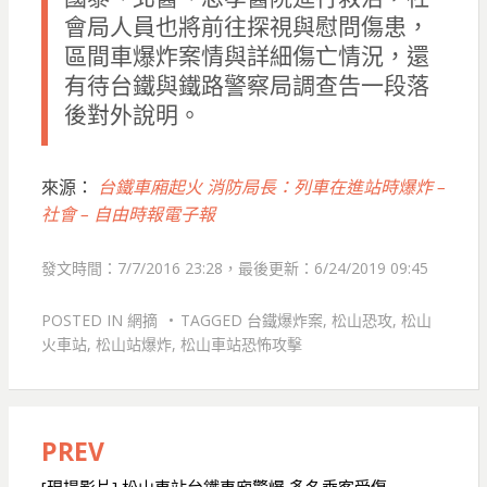
會局人員也將前往探視與慰問傷患，
區間車爆炸案情與詳細傷亡情況，還
有待台鐵與鐵路警察局調查告一段落
後對外說明。
來源：
台鐵車廂起火 消防局長：列車在進站時爆炸 –
社會 – 自由時報電子報
發文時間：7/7/2016 23:28，最後更新：6/24/2019 09:45
POSTED IN
網摘
TAGGED
台鐵爆炸案
,
松山恐攻
,
松山
火車站
,
松山站爆炸
,
松山車站恐怖攻擊
PREV
文