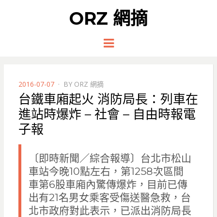
ORZ 網摘
Menu
POSTED
2016-07-07
BY
ORZ 網摘
ON
台鐵車廂起火 消防局長：列車在
進站時爆炸 – 社會 – 自由時報電
子報
〔即時新聞／綜合報導〕台北市松山
車站今晚10點左右，第1258次區間
車第6股車廂內驚傳爆炸，目前已傳
出有21名男女乘客受傷送醫急救，台
北市政府對此表示，已派出消防局長