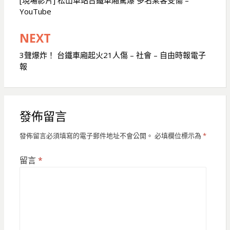
章
[現場影片] 松山車站台鐵車廂驚爆 多名乘客受傷 –
YouTube
導
覽
NEXT
3聲爆炸！ 台鐵車廂起火21人傷 – 社會 – 自由時報電子
報
發佈留言
發佈留言必須填寫的電子郵件地址不會公開。
必填欄位標示為
*
留言
*