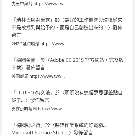
虎王中藥片 https://www.tw…
「
瑞芬氏廣嗣藥露
」於〈
最好的工作機會與環境從來
不是被找到與給予的，而是自己創造出來的。
〉發佈
留言
2H2D延時噴劑 https://www…
「
德國金剛
」於〈
Adobe CC 2015 官方網站，完整版
下載
〉發佈留言
英国威馬 https://www.tw9…
「
LOUIS16持久液
」於〈
明明沒有這個意思卻差點自
殺了….
〉發佈留言
男露延時噴劑 https://www.t…
「
德國勁之寶
」於〈
裝錯作業系統的好電腦….
Microsoft Surface Studio
〉發佈留言