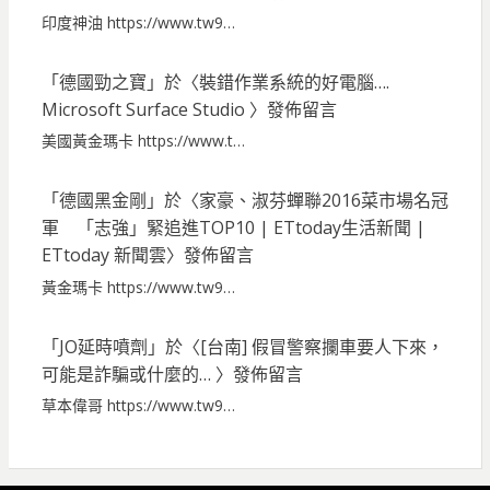
印度神油 https://www.tw9…
「
德國勁之寶
」於〈
裝錯作業系統的好電腦….
Microsoft Surface Studio
〉發佈留言
美國黃金瑪卡 https://www.t…
「
德國黑金剛
」於〈
家豪、淑芬蟬聯2016菜市場名冠
軍 「志強」緊追進TOP10 | ETtoday生活新聞 |
ETtoday 新聞雲
〉發佈留言
黃金瑪卡 https://www.tw9…
「
JO延時噴劑
」於〈
[台南] 假冒警察攔車要人下來，
可能是詐騙或什麼的…
〉發佈留言
草本偉哥 https://www.tw9…