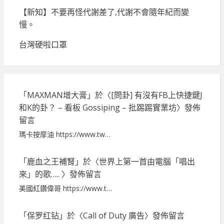
【新知】不要再怪代謝差了,代謝不會隨年紀而變
慢。
台灣硬啦口罩
「
MAXMAN增大膏
」於〈
[問卦] 有沒有FB上快捷鍵J
和K的卦？ – 看板 Gossiping – 批踢踢實業坊
〉發佈
留言
瑪卡按摩油 https://www.tw…
「
鹿血之王補腎
」於〈
世界上第一首由電腦「唱出
來」的歌…..
〉發佈留言
美國紅鑽偉哥 https://www.t…
「
保罗红钻
」於〈
Call of Duty 廣告
〉發佈留言