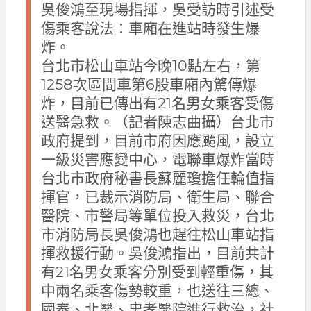
吳俊鴻至現場指揮，吳受訪時引述受
傷乘客說法：車廂在進站時發生爆
炸。
台北市松山車站今晚10點左右，第
1258次區間車第6股車廂內驚傳爆
炸，目前已傳出有21名男女乘客受傷
送醫急救。（記者陳志曲攝）台北市
政府提到，目前市府因應颱風，設立
一級災害應變中心，電聯車爆炸當時
台北市政府秘書長蘇麗瓊擔任輪值指
揮官，已裁示消防局、衛生局、聯合
醫院、市警局等單位投入救災，台北
市消防局長吳俊鴻也趕往松山車站指
揮救援行動。吳俊鴻指出，目前共計
有21名男女乘客分別受到輕重傷，其
中兩名乘客傷勢較重，也送往三總、
國泰、北醫、忠孝醫院進行救治，社