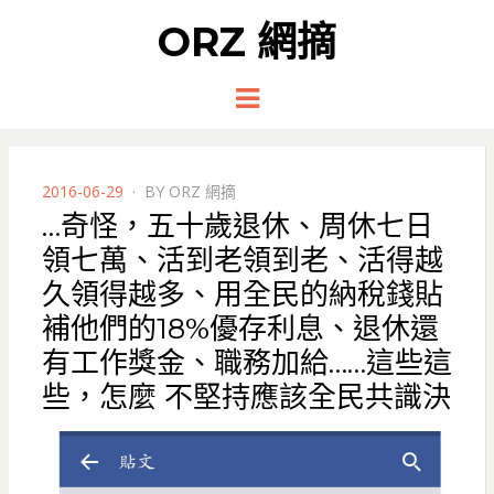
ORZ 網摘
Menu
POSTED
2016-06-29
BY
ORZ 網摘
ON
…奇怪，五十歲退休、周休七日
領七萬、活到老領到老、活得越
久領得越多、用全民的納稅錢貼
補他們的18%優存利息、退休還
有工作獎金、職務加給……這些這
些，怎麼 不堅持應該全民共識決