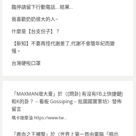
臨停請留下行動電話… 結果…
我喜歡奶奶很大的人~
什麼是【台支份子】？
【新知】不要再怪代謝差了,代謝不會隨年紀而變
慢。
台灣硬啦口罩
「
MAXMAN增大膏
」於〈
[問卦] 有沒有FB上快捷鍵J
和K的卦？ – 看板 Gossiping – 批踢踢實業坊
〉發佈
留言
瑪卡按摩油 https://www.tw…
「
鹿血之王補腎
」於〈
世界上第一首由電腦「唱出