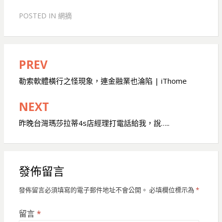
POSTED IN
網摘
PREV
文
章
勒索軟體橫行之怪現象，連金融業也淪陷 | iThome
導
NEXT
覽
昨晚台灣瑪莎拉蒂4s店經理打電話給我，說…..
發佈留言
發佈留言必須填寫的電子郵件地址不會公開。
必填欄位標示為
*
留言
*