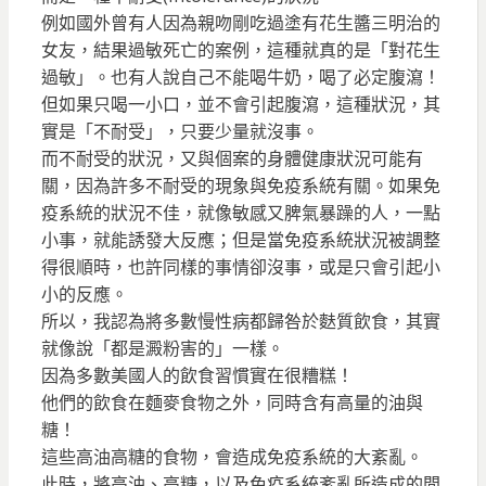
例如國外曾有人因為親吻剛吃過塗有花生醬三明治的
女友，結果過敏死亡的案例，這種就真的是「對花生
過敏」。也有人說自己不能喝牛奶，喝了必定腹瀉！
但如果只喝一小口，並不會引起腹瀉，這種狀況，其
實是「不耐受」，只要少量就沒事。
而不耐受的狀況，又與個案的身體健康狀況可能有
關，因為
許多不耐受的現象與免疫系統有關
。如果免
疫系統的狀況不佳，就像敏感又脾氣暴躁的人，一點
小事，就能誘發大反應；但是當免疫系統狀況被調整
得很順時，也許同樣的事情卻沒事，或是只會引起小
小的反應。
所以，我認為將多數慢性病都歸咎於麩質飲食，其實
就像說「都是澱粉害的」一樣。
因為多數美國人的飲食習慣實在很糟糕！
他們的飲食在麵麥食物之外，同時含有高量的油與
糖！
這些高油高糖的食物，會造成免疫系統的大紊亂。
此時，將高油、高糖，以及免疫系統紊亂所造成的問