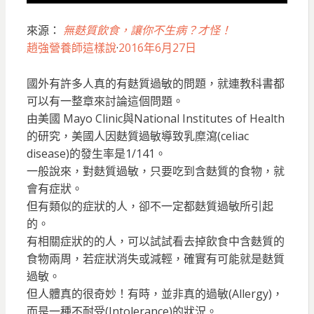
來源：
無麩質飲食，讓你不生病？才怪！
趙強營養師這樣說
·
2016年6月27日
國外有許多人真的有麩質過敏的問題，就連教科書都
可以有一整章來討論這個問題。
由美國 Mayo Clinic與National Institutes of Health
的研究，美國人因麩質過敏導致乳糜瀉(celiac
disease)的發生率是1/141。
一般說來，對麩質過敏，只要吃到含麩質的食物，就
會有症狀。
但有類似的症狀的人，卻不一定都麩質過敏所引起
的。
有相關症狀的的人，可以試試看去掉飲食中含麩質的
食物兩周，若症狀消失或減輕，確實有可能就是麩質
過敏。
但人體真的很奇妙！有時，並非真的過敏(Allergy)，
而是一種不耐受(Intolerance)的狀況。