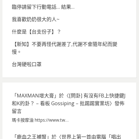
臨停請留下行動電話… 結果…
我喜歡奶奶很大的人~
什麼是【台支份子】？
【新知】不要再怪代謝差了,代謝不會隨年紀而變
慢。
台灣硬啦口罩
「
MAXMAN增大膏
」於〈
[問卦] 有沒有FB上快捷鍵J
和K的卦？ – 看板 Gossiping – 批踢踢實業坊
〉發佈
留言
瑪卡按摩油 https://www.tw…
「
鹿血之王補腎
」於〈
世界上第一首由電腦「唱出