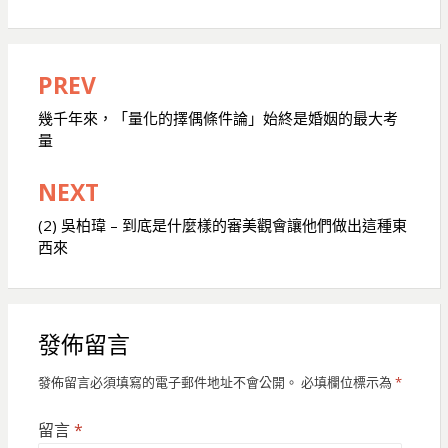
PREV
文
章
幾千年來，「量化的擇偶條件論」始終是婚姻的最大考
量
導
覽
NEXT
(2) 吳柏瑋 – 到底是什麼樣的審美觀會讓他們做出這種東
西來
發佈留言
發佈留言必須填寫的電子郵件地址不會公開。
必填欄位標示為
*
留言
*