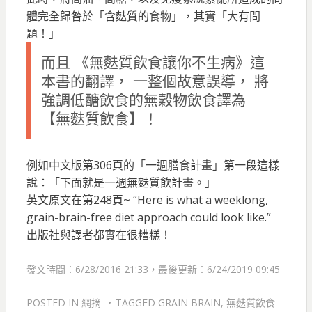
體完全歸咎於「含麩質的食物」，其實「大有問
題！」
而且 《無麩質飲食讓你不生病》這
本書的翻譯， 一整個
故意誤導
， 將
強調
低醣飲食的無穀物飲食
譯為
【無麩質飲食】！
例如中文版第306頁的「一週膳食計畫」第一段這樣
說：
「下面就是一週無麩質飲計畫。」
英文原文在第248頁~
“Here is what a weeklong,
grain-brain-free diet approach could look like.”
出版社與譯者都實在很糟糕！
發文時間：6/28/2016 21:33，最後更新：6/24/2019 09:45
POSTED IN
網摘
TAGGED
GRAIN BRAIN
,
無麩質飲食