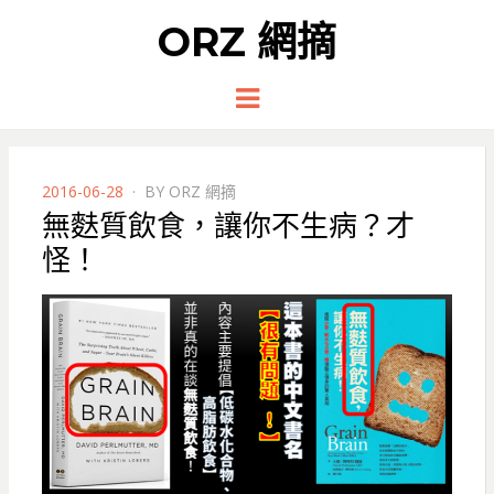
ORZ 網摘
Menu
POSTED
2016-06-28
BY
ORZ 網摘
ON
無麩質飲食，讓你不生病？才
怪！