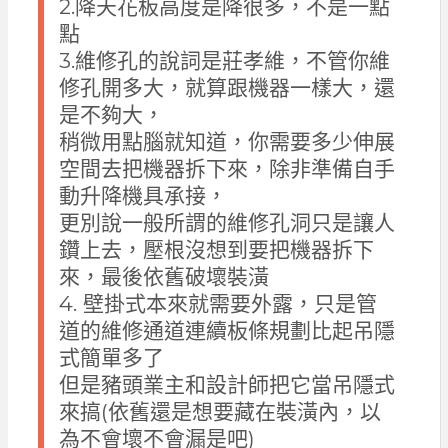
2.降天花板高度是降很多，不是一點
點
3.維修孔的說詞是莊孝維，不管你維
修孔開多大，就算跟機器一樣大，還
是不夠大，
稍微用點腦就知道，你需要多少伸展
空間去把機器拆下來，除非準備自手
動升降機具承接，
更別說一般所謂的維修孔洞只是讓人
鑽上去，壓根沒想到要把機器拆下
來，最後依舊破壞裝潢
4. 壁掛式本來就需要外露，只是管
道的維修通道連續板條規劃比起吊隱
式簡單多了
但是豬頭業主和設計師把它當吊隱式
來搞(依舊還是想要藏在裝潢內，以
為不會壞不會漏是吧)