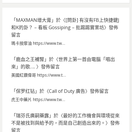
「
MAXMAN增大膏
」於〈
[問卦] 有沒有FB上快捷鍵J
和K的卦？ – 看板 Gossiping – 批踢踢實業坊
〉發佈
留言
瑪卡按摩油 https://www.tw…
「
鹿血之王補腎
」於〈
世界上第一首由電腦「唱出
來」的歌…..
〉發佈留言
美國紅鑽偉哥 https://www.t…
「
保罗红钻
」於〈
Call of Duty 廣告
〉發佈留言
虎王中藥片 https://www.tw…
「
瑞芬氏廣嗣藥露
」於〈
最好的工作機會與環境從來
不是被找到與給予的，而是自己創造出來的。
〉發佈
留言