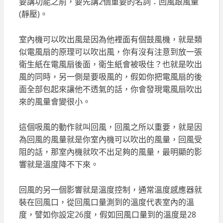
要講功能之前，要先講2個重要的名詞：回風跟風量
(靜壓)。
室內機可以吹出風是因為他裡面有個鼓風機，就是類
似電風扇的原理可以吹出風，你有沒有注意到放一張
衛生紙在電風扇後面，衛生紙會被吸住？也就是吹出
風的同時，另一側是要吸風的，假如你把電風扇的後
面全部包起來讓他不透氣的話，你會發現電風扇吹出
來的風量會變很小。
這個吸風的動作就叫回風，回風之所以重要，就是因
為回風的風量就是你室內機可以吹出的風量，回風受
阻的話，那室內機就吹不出足夠的風量，最明顯的影
響就是溫度降不下來。
回風的另一個影響就是溫度控制，通常溫度感應器就
裝在回風口，從回風口量測到的溫度代表室內的溫
度，譬如你設定26度，假如回風口量到的溫度是28