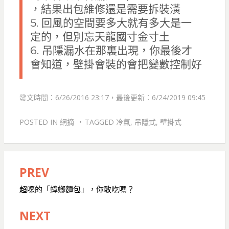
，結果出包維修還是需要拆裝潢
5. 回風的空間要多大就有多大是一
定的，但別忘天龍國寸金寸土
6. 吊隱漏水在那裏出現，你最後才
會知道，壁掛會裝的會把變數控制好
發文時間：6/26/2016 23:17，最後更新：6/24/2019 09:45
POSTED IN
網摘
TAGGED
冷氣
,
吊隱式
,
壁掛式
PREV
文
章
超噁的「蟑螂麵包」，你敢吃嗎？
導
NEXT
覽