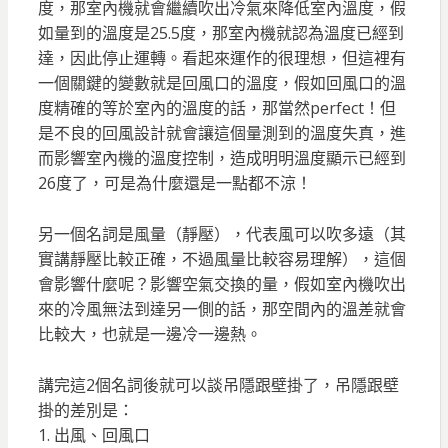
度，那室內機就會繼續吹出冷氣來降低室內溫度，假
如量到的溫度是25.5度，那室內機就認為溫度已經到
達，因此停止運轉。看起來運作的很理想，但這裡有
一個關鍵的變數就是回風口的溫度，假如回風口的溫
度精確的等於室內的溫度的話，那當然perfect！但
是不良的回風設計就會讓這個量測到的溫度失真，進
而影響室內機的溫度控制，造成明明溫度顯示已經到
26度了，可是為什麼還是一點都不涼！
另一個名詞是風量（靜壓），代表風可以吹多遠（其
實講靜壓比較正確，不過風量比較容易理解），這個
會影響什麼呢？影響空氣交換的量，假如室內機吹出
來的冷風無法到達另一側的話，那空間內的溫差就會
比較大，也就是一邊冷一邊熱。
講完這2個名詞後就可以談吊隱跟壁掛了，吊隱跟壁
掛的差別是：
1. 出風、回風口