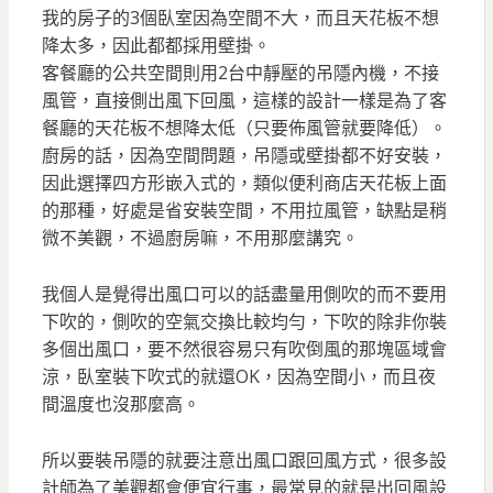
我的房子的3個臥室因為空間不大，而且天花板不想
降太多，因此都都採用壁掛。
客餐廳的公共空間則用2台中靜壓的吊隱內機，不接
風管，直接側出風下回風，這樣的設計一樣是為了客
餐廳的天花板不想降太低（只要佈風管就要降低）。
廚房的話，因為空間問題，吊隱或壁掛都不好安裝，
因此選擇四方形嵌入式的，類似便利商店天花板上面
的那種，好處是省安裝空間，不用拉風管，缺點是稍
微不美觀，不過廚房嘛，不用那麼講究。
我個人是覺得出風口可以的話盡量用側吹的而不要用
下吹的，側吹的空氣交換比較均勻，下吹的除非你裝
多個出風口，要不然很容易只有吹倒風的那塊區域會
涼，臥室裝下吹式的就還OK，因為空間小，而且夜
間溫度也沒那麼高。
所以要裝吊隱的就要注意出風口跟回風方式，很多設
計師為了美觀都會便宜行事，最常見的就是出回風設