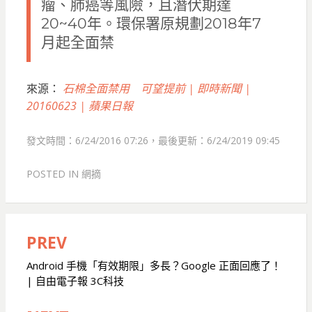
瘤、肺癌等風險，且潛伏期達
20~40年。環保署原規劃2018年7
月起全面禁
來源：
​石棉全面禁用 可望提前 | 即時新聞 |
20160623 | 蘋果日報
發文時間：6/24/2016 07:26，最後更新：6/24/2019 09:45
POSTED IN
網摘
PREV
文
章
Android 手機「有效期限」多長？Google 正面回應了！
| 自由電子報 3C科技
導