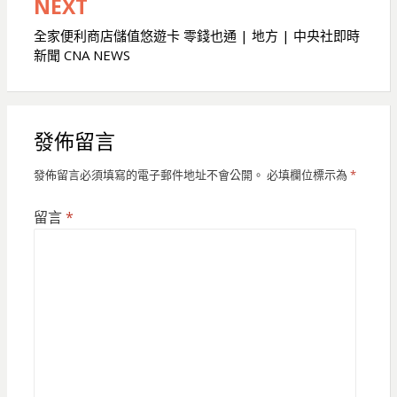
覽
NEXT
全家便利商店儲值悠遊卡 零錢也通 | 地方 | 中央社即時
新聞 CNA NEWS
發佈留言
發佈留言必須填寫的電子郵件地址不會公開。
必填欄位標示為
*
留言
*