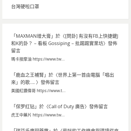
台灣硬啦口罩
「
MAXMAN增大膏
」於〈
[問卦] 有沒有FB上快捷鍵J
和K的卦？ – 看板 Gossiping – 批踢踢實業坊
〉發佈
留言
瑪卡按摩油 https://www.tw…
「
鹿血之王補腎
」於〈
世界上第一首由電腦「唱出
來」的歌…..
〉發佈留言
美國紅鑽偉哥 https://www.t…
「
保罗红钻
」於〈
Call of Duty 廣告
〉發佈留言
虎王中藥片 https://www.tw…
「
瑞芬氏廣嗣藥露
」於〈
最好的工作機會與環境從來