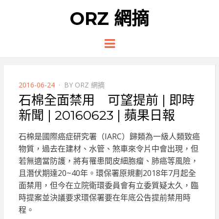
ORZ 網摘
Menu
POSTED
2016-06-24
BY
ORZ 網摘
ON
​石棉全面禁用 可望提前 | 即時
新聞 | 20160623 | 蘋果日報
石棉是國際癌症研究署（IARC）歸類為一級人類致癌
物質，過去在建材、水管、煞車來令片中會出現，但
若無適當防護，將有罹患間皮細胞瘤、肺癌等風險，
且潛伏期達20~40年。環保署原規劃2018年7月起全
面禁用，但今在立院衛環委員會有立委質疑太久，臨
時提案並決議要求環保署要在年底公告提前禁用時
程。