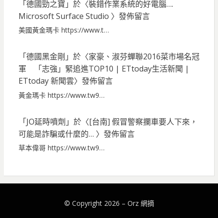
「
德國勁之寶
」於〈
裝錯作業系統的好電腦….
Microsoft Surface Studio
〉發佈留言
美國黃金瑪卡 https://www.t…
「
德國黑金剛
」於〈
家豪、淑芬蟬聯2016菜市場名冠
軍 「志強」緊追進TOP10 | ETtoday生活新聞 |
ETtoday 新聞雲
〉發佈留言
黃金瑪卡 https://www.tw9…
「
JO延時噴劑
」於〈
[台南] 假冒警察攔車要人下來，
可能是詐騙或什麼的…
〉發佈留言
草本偉哥 https://www.tw9…
© Copyright 2026 –
Orz 網摘
Bezel Theme by
SimpleFreeThemes
⋅
Powered by
WordPress