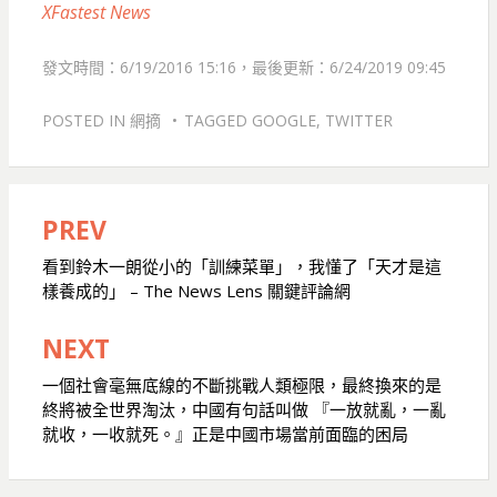
XFastest News
發文時間：6/19/2016 15:16，最後更新：6/24/2019 09:45
POSTED IN
網摘
TAGGED
GOOGLE
,
TWITTER
PREV
文
章
看到鈴木一朗從小的「訓練菜單」，我懂了「天才是這
樣養成的」 – The News Lens 關鍵評論網
導
覽
NEXT
一個社會毫無底線的不斷挑戰人類極限，最終換來的是
終將被全世界淘汰，中國有句話叫做 『一放就亂，一亂
就收，一收就死。』正是中國市場當前面臨的困局