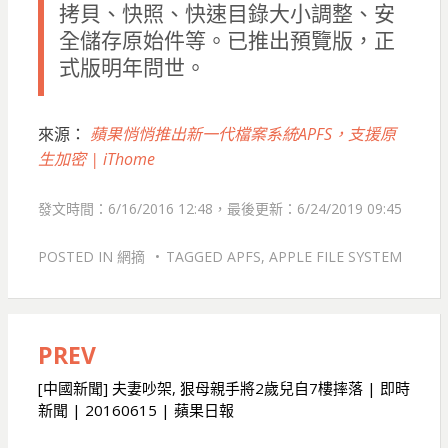
拷貝、快照、快速目錄大小調整、安
全儲存原始件等。已推出預覽版，正
式版明年問世。
來源：
蘋果悄悄推出新一代檔案系統APFS，支援原
生加密 | iThome
發文時間：6/16/2016 12:48，最後更新：6/24/2019 09:45
POSTED IN
網摘
TAGGED
APFS
,
APPLE FILE SYSTEM
PREV
文
章
[中國新聞] 夫妻吵架, 狠母親手將2歲兒自7樓摔落 | 即時
新聞 | 20160615 | 蘋果日報
導