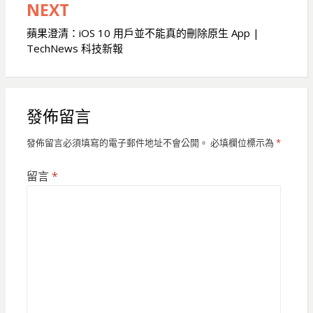
覽
NEXT
蘋果澄清：iOS 10 用戶並不能真的刪除原生 App |
TechNews 科技新報
發佈留言
發佈留言必須填寫的電子郵件地址不會公開。
必填欄位標示為
*
留言
*