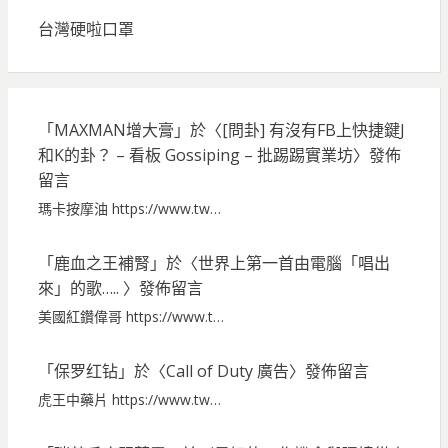
台灣硬啦口罩
「
MAXMAN增大膏
」於〈
[問卦] 有沒有FB上快捷鍵J
和K的卦？ – 看板 Gossiping – 批踢踢實業坊
〉發佈
留言
瑪卡按摩油 https://www.tw…
「
鹿血之王補腎
」於〈
世界上第一首由電腦「唱出
來」的歌…..
〉發佈留言
美國紅鑽偉哥 https://www.t…
「
保罗红钻
」於〈
Call of Duty 廣告
〉發佈留言
虎王中藥片 https://www.tw…