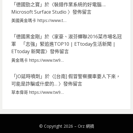
「
德國勁之寶
」於〈
裝錯作業系統的好電腦….
Microsoft Surface Studio
〉發佈留言
美國黃金瑪卡 https://www.t…
「
德國黑金剛
」於〈
家豪、淑芬蟬聯2016菜市場名冠
軍 「志強」緊追進TOP10 | ETtoday生活新聞 |
ETtoday 新聞雲
〉發佈留言
黃金瑪卡 https://www.tw9…
「
JO延時噴劑
」於〈
[台南] 假冒警察攔車要人下來，
可能是詐騙或什麼的…
〉發佈留言
草本偉哥 https://www.tw9…
© Copyright 2026 –
Orz 網摘