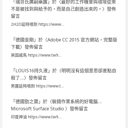
「
瑞芬氏廣嗣藥露
」於〈
最好的工作機會與環境從來
不是被找到與給予的，而是自己創造出來的。
〉發佈
留言
2H2D延時噴劑 https://www…
「
德國金剛
」於〈
Adobe CC 2015 官方網站，完整版
下載
〉發佈留言
英国威馬 https://www.tw9…
「
LOUIS16持久液
」於〈
明明沒有這個意思卻差點自
殺了….
〉發佈留言
男露延時噴劑 https://www.t…
「
德國勁之寶
」於〈
裝錯作業系統的好電腦….
Microsoft Surface Studio
〉發佈留言
印度神油 https://www.tw9…