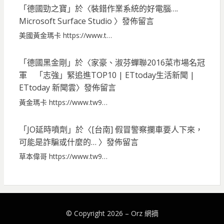
「
德國勁之寶
」於〈
裝錯作業系統的好電腦….
Microsoft Surface Studio
〉發佈留言
美國黃金瑪卡 https://www.t…
「
德國黑金剛
」於〈
家豪、淑芬蟬聯2016菜市場名冠
軍 「志強」緊追進TOP10 | ETtoday生活新聞 |
ETtoday 新聞雲
〉發佈留言
黃金瑪卡 https://www.tw9…
「
JO延時噴劑
」於〈
[台南] 假冒警察攔車要人下來，
可能是詐騙或什麼的…
〉發佈留言
草本偉哥 https://www.tw9…
© Copyright 2026 –
Orz 網摘