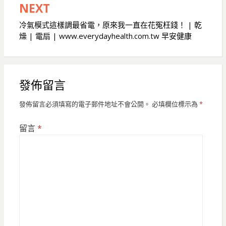
覽
NEXT
冷氣模式這樣調最省電，原來我一直在花冤枉錢！ | 乾
燥 | 電扇 | www.everydayhealth.com.tw 早安健康
發佈留言
發佈留言必須填寫的電子郵件地址不會公開。
必填欄位標示為
*
留言
*