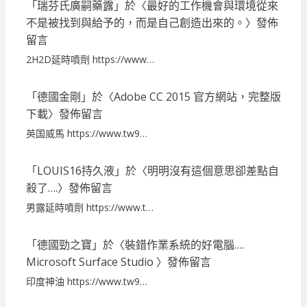
「
瑞芬氏廣嗣藥露
」於〈
最好的工作機會與環境從來
不是被找到與給予的，而是自己創造出來的。
〉發佈
留言
2H2D延時噴劑 https://www…
「
德國金剛
」於〈
Adobe CC 2015 官方網站，完整版
下載
〉發佈留言
英国威馬 https://www.tw9…
「
LOUIS16持久液
」於〈
明明沒有這個意思卻差點自
殺了….
〉發佈留言
男露延時噴劑 https://www.t…
「
德國勁之寶
」於〈
裝錯作業系統的好電腦….
Microsoft Surface Studio
〉發佈留言
印度神油 https://www.tw9…