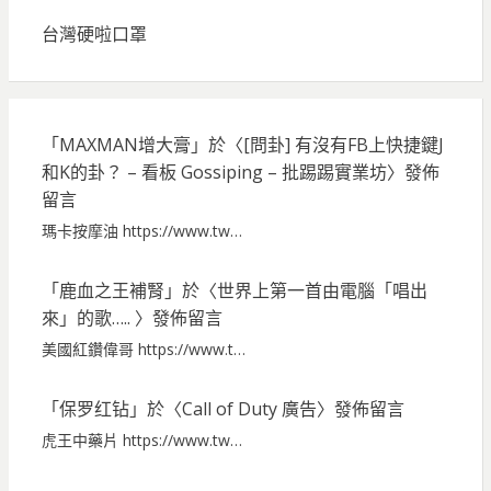
台灣硬啦口罩
「
MAXMAN增大膏
」於〈
[問卦] 有沒有FB上快捷鍵J
和K的卦？ – 看板 Gossiping – 批踢踢實業坊
〉發佈
留言
瑪卡按摩油 https://www.tw…
「
鹿血之王補腎
」於〈
世界上第一首由電腦「唱出
來」的歌…..
〉發佈留言
美國紅鑽偉哥 https://www.t…
「
保罗红钻
」於〈
Call of Duty 廣告
〉發佈留言
虎王中藥片 https://www.tw…