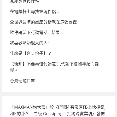
家能夠恢復理性
在電線杆上尋找靈魂伴侶…
全世界最準的星座分析就在這張圖裡..
臨停請留下行動電話… 結果…
我喜歡奶奶很大的人~
什麼是【台支份子】？
【新知】不要再怪代謝差了,代謝不會隨年紀而變
慢。
台灣硬啦口罩
「
MAXMAN增大膏
」於〈
[問卦] 有沒有FB上快捷鍵J
和K的卦？ – 看板 Gossiping – 批踢踢實業坊
〉發佈