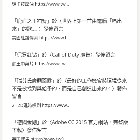
瑪卡按摩油 https://www.tw…
「
鹿血之王補腎
」於〈
世界上第一首由電腦「唱出
來」的歌…..
〉發佈留言
美國紅鑽偉哥 https://www.t…
「
保罗红钻
」於〈
Call of Duty 廣告
〉發佈留言
虎王中藥片 https://www.tw…
「
瑞芬氏廣嗣藥露
」於〈
最好的工作機會與環境從來
不是被找到與給予的，而是自己創造出來的。
〉發佈
留言
2H2D延時噴劑 https://www…
「
德國金剛
」於〈
Adobe CC 2015 官方網站，完整版
下載
〉發佈留言
英国威馬 https://www.tw9…