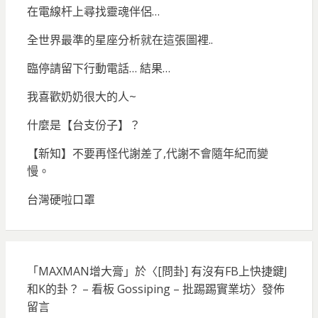
在電線杆上尋找靈魂伴侶…
全世界最準的星座分析就在這張圖裡..
臨停請留下行動電話… 結果…
我喜歡奶奶很大的人~
什麼是【台支份子】？
【新知】不要再怪代謝差了,代謝不會隨年紀而變
慢。
台灣硬啦口罩
「
MAXMAN增大膏
」於〈
[問卦] 有沒有FB上快捷鍵J
和K的卦？ – 看板 Gossiping – 批踢踢實業坊
〉發佈
留言