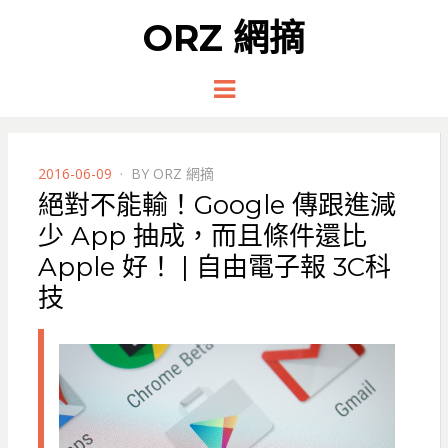
ORZ 網摘
Menu
POSTED
2016-06-09
BY
ORZ 網摘
ON
絕對不能輸！Google 傳跟進減
少 App 抽成，而且條件還比
Apple 好！ | 自由電子報 3C科
技