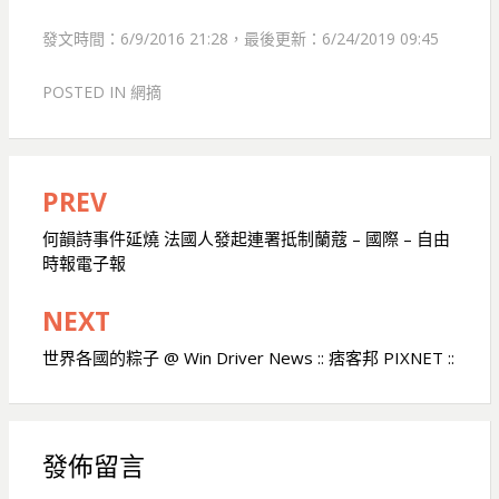
發文時間：6/9/2016 21:28，最後更新：6/24/2019 09:45
POSTED IN
網摘
PREV
文
章
何韻詩事件延燒 法國人發起連署抵制蘭蔻 – 國際 – 自由
時報電子報
導
覽
NEXT
世界各國的粽子 @ Win Driver News :: 痞客邦 PIXNET ::
發佈留言