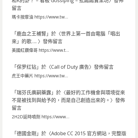
和K的卦？ – 看板 Gossiping – 批踢踢實業坊
〉發佈
留言
瑪卡按摩油 https://www.tw…
「
鹿血之王補腎
」於〈
世界上第一首由電腦「唱出
來」的歌…..
〉發佈留言
美國紅鑽偉哥 https://www.t…
「
保罗红钻
」於〈
Call of Duty 廣告
〉發佈留言
虎王中藥片 https://www.tw…
「
瑞芬氏廣嗣藥露
」於〈
最好的工作機會與環境從來
不是被找到與給予的，而是自己創造出來的。
〉發佈
留言
2H2D延時噴劑 https://www…
「
德國金剛
」於〈
Adobe CC 2015 官方網站，完整版