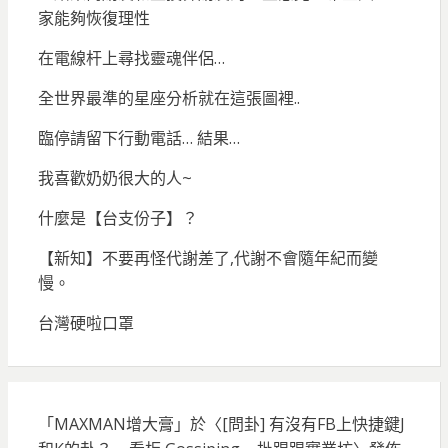
家能夠恢復理性
在電線杆上尋找靈魂伴侶…
全世界最準的星座分析就在這張圖裡..
臨停請留下行動電話… 結果…
我喜歡奶奶很大的人~
什麼是【台支份子】？
【新知】不要再怪代謝差了,代謝不會隨年紀而變
慢。
台灣硬啦口罩
「
MAXMAN增大膏
」於〈
[問卦] 有沒有FB上快捷鍵J