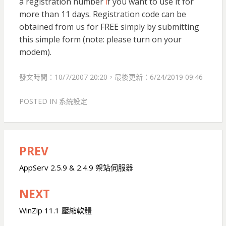
a registration number
i
f you want to use it for
more than 11 days. Registration code can be
obtained from us for FREE simply by submitting
this simple form (note: please turn on your
modem).
發文時間：10/7/2007 20:20，最後更新：6/24/2019 09:46
POSTED IN
系統設定
PREV
文
章
AppServ 2.5.9 & 2.4.9 架站伺服器
導
NEXT
覽
WinZip 11.1 壓縮軟體