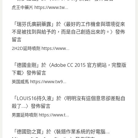
虎王中藥片 https://www.tw…
「
瑞芬氏廣嗣藥露
」於〈
最好的工作機會與環境從來
不是被找到與給予的，而是自己創造出來的。
〉發佈
留言
2H2D延時噴劑 https://www…
「
德國金剛
」於〈
Adobe CC 2015 官方網站，完整版
下載
〉發佈留言
英国威馬 https://www.tw9…
「
LOUIS16持久液
」於〈
明明沒有這個意思卻差點自
殺了….
〉發佈留言
男露延時噴劑 https://www.t…
「
德國勁之寶
」於〈
裝錯作業系統的好電腦….