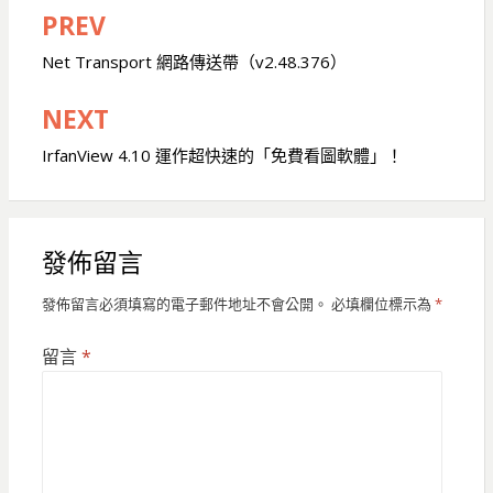
PREV
文
章
Net Transport 網路傳送帶（v2.48.376）
導
NEXT
覽
IrfanView 4.10 運作超快速的「免費看圖軟體」！
發佈留言
發佈留言必須填寫的電子郵件地址不會公開。
必填欄位標示為
*
留言
*