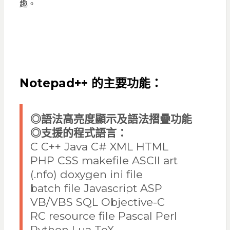
趣。
Notepad++ 的主要功能：
◎語法高亮度顯示及語法摺疊功能
◎
支援的程式語言：
C C++ Java C# XML HTML
PHP CSS makefile ASCII art
(.nfo) doxygen ini file
batch file Javascript ASP
VB/VBS SQL Objective-C
RC resource file Pascal Perl
Python Lua TeX