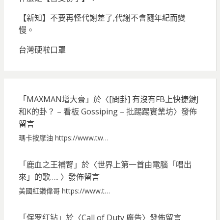
【新知】不要再怪代謝差了,代謝不會隨年紀而變
慢。
台灣硬啦口罩
「
MAXMAN增大膏
」於〈
[問卦] 有沒有FB上快捷鍵J
和K的卦？ – 看板 Gossiping – 批踢踢實業坊
〉發佈
留言
瑪卡按摩油 https://www.tw…
「
鹿血之王補腎
」於〈
世界上第一首由電腦「唱出
來」的歌…..
〉發佈留言
美國紅鑽偉哥 https://www.t…
「
保罗红钻
」於〈
Call of Duty 廣告
〉發佈留言