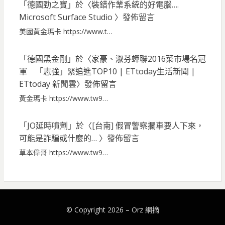
「
德國勁之寶
」於〈
裝錯作業系統的好電腦….
Microsoft Surface Studio
〉發佈留言
美國黃金瑪卡 https://www.t…
「
德國黑金剛
」於〈
家豪、淑芬蟬聯2016菜市場名冠
軍 「志強」緊追進TOP10 | ETtoday生活新聞 |
ETtoday 新聞雲
〉發佈留言
黃金瑪卡 https://www.tw9…
「
JO延時噴劑
」於〈
[台南] 假冒警察攔車要人下來，
可能是詐騙或什麼的…
〉發佈留言
草本偉哥 https://www.tw9…
© Copyright 2026 –
Orz 網摘
Bezel Theme by
SimpleFreeThemes
⋅
Powered by
WordPress