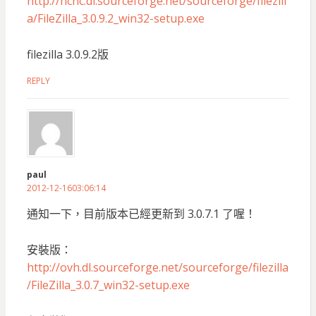
http://nchc.dl.sourceforge.net/sourceforge/filezill
a/FileZilla_3.0.9.2_win32-setup.exe
filezilla 3.0.9.2版
REPLY
paul
2012-12-1603:06:14
通知一下，目前版本已經更新到 3.0.7.1 了喔！
安裝版：
http://ovh.dl.sourceforge.net/sourceforge/filezilla
/FileZilla_3.0.7_win32-setup.exe