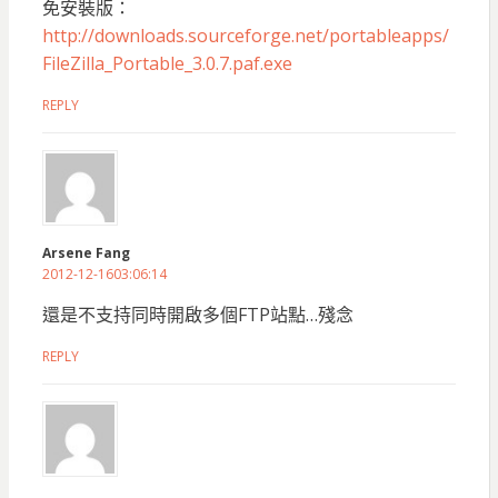
免安裝版：
http://downloads.sourceforge.net/portableapps/
FileZilla_Portable_3.0.7.paf.exe
REPLY
Arsene Fang
2012-12-1603:06:14
還是不支持同時開啟多個FTP站點…殘念
REPLY