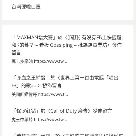
台灣硬啦口罩
「
MAXMAN增大膏
」於〈
[問卦] 有沒有FB上快捷鍵J
和K的卦？ – 看板 Gossiping – 批踢踢實業坊
〉發佈
留言
瑪卡按摩油 https://www.tw…
「
鹿血之王補腎
」於〈
世界上第一首由電腦「唱出
來」的歌…..
〉發佈留言
美國紅鑽偉哥 https://www.t…
「
保罗红钻
」於〈
Call of Duty 廣告
〉發佈留言
虎王中藥片 https://www.tw…
「
瑞芬氏廣嗣藥露
」於〈
最好的工作機會與環境從來