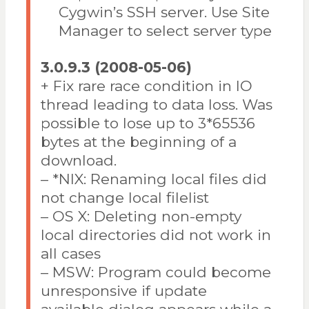
Cygwin’s SSH server. Use Site
Manager to select server type
3.0.9.3 (2008-05-06)
+ Fix rare race condition in IO
thread leading to data loss. Was
possible to lose up to 3*65536
bytes at the beginning of a
download.
– *NIX: Renaming local files did
not change local filelist
– OS X: Deleting non-empty
local directories did not work in
all cases
– MSW: Program could become
unresponsive if update