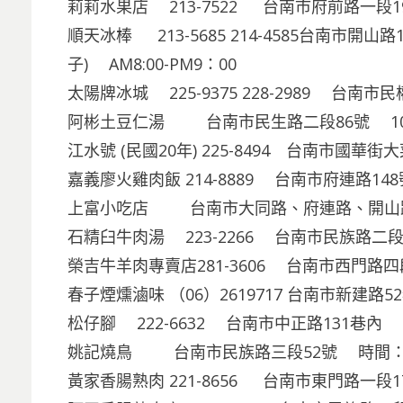
莉莉水果店 213-7522 台南市府前路一段1
順天冰棒 213-5685 214-4585台南市開
子) AM8:00-PM9：00
太陽牌冰城 225-9375 228-2989 台南市民權
阿彬土豆仁湯 台南市民生路二段86號 10a
江水號 (民國20年) 225-8494 台南市國華街大菜
嘉義廖火雞肉飯 214-8889 台南市府連路14
上富小吃店 台南市大同路、府連路、開山
石精臼牛肉湯 223-2266 台南市民族路二段
榮吉牛羊肉專賣店281-3606 台南市西門路四段1
春子煙燻滷味 （06）2619717 台南市新建路5
松仔腳 222-6632 台南市中正路131巷內 壽
姚記燒鳥 台南市民族路三段52號 時間：PM9
黃家香腸熟肉 221-8656 台南市東門路一段17號