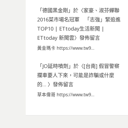
「
德國黑金剛
」於〈
家豪、淑芬蟬聯
2016菜市場名冠軍 「志強」緊追進
TOP10 | ETtoday生活新聞 |
ETtoday 新聞雲
〉發佈留言
黃金瑪卡 https://www.tw9…
「
JO延時噴劑
」於〈
[台南] 假冒警察
攔車要人下來，可能是詐騙或什麼
的…
〉發佈留言
草本偉哥 https://www.tw9…