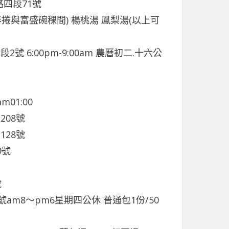
路四段71號
與富盛碗稞間) 楊桃湯 鳳梨湯(以上可
號 6:00pm-9:00am 農曆初二.十六公
01:00
208號
128號
9號
號
號am8～pm6星期四公休 普通包1份/50