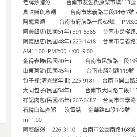
老牌炒鱔魚 台南市友愛街康樂市場113號 AM10
真味鱔魚意麵 台南市忠義路二段84巷7號 AM11:0
阿龍意麵 台南市府前路一段62號 PM3:00~
阿美飯店(民國51年) 391-5385 台南市民權路
阿霞飯店(民國48年) 223-1418 台南市忠義
AM11:00~PM2:00，:00~9:00
金得春捲(民國40年) 台南市民族路三段19號 A
山東蔥餅(民國45年) 台南市勝利路119號 PM8
包子祿(清光緒年間) 225-9181 台南市開山路三巷
大同包子(民國54年) 台南市大同路二段115號 
祥記肉包(民國45年) 267-6487 台南市崇學路
石精臼海產粥 沒電話 金華路四段142號 海產粥
m11:00
阿憨鹹粥 226-3110 台南市公園南路168號