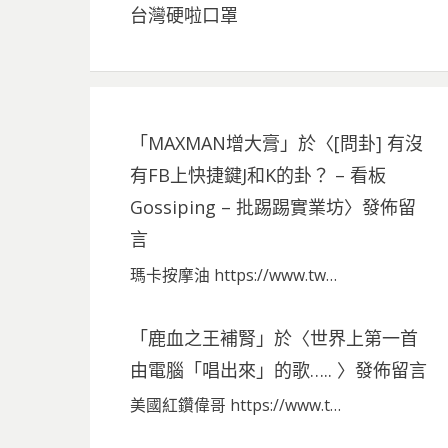
台灣硬啦口罩
「
MAXMAN增大膏
」於〈
[問卦] 有沒
有FB上快捷鍵J和K的卦？ – 看板
Gossiping – 批踢踢實業坊
〉發佈留
言
瑪卡按摩油 https://www.tw…
「
鹿血之王補腎
」於〈
世界上第一首
由電腦「唱出來」的歌…..
〉發佈留言
美國紅鑽偉哥 https://www.t…