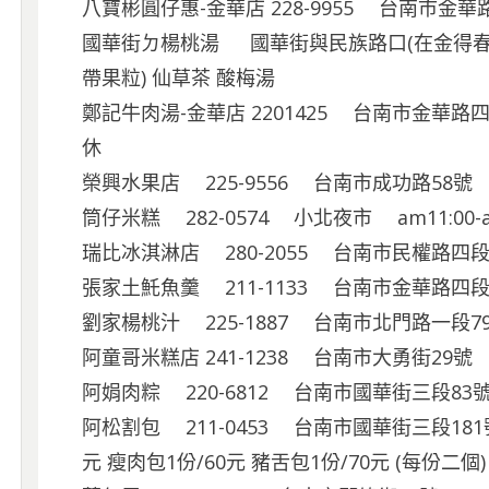
八寶彬圓仔惠-金華店 228-9955 台南市金華
國華街ㄉ楊桃湯 國華街與民族路口(在金得春捲
帶果粒) 仙草茶 酸梅湯
鄭記牛肉湯-金華店 2201425 台南市金華路四段2
休
榮興水果店 225-9556 台南市成功路58號
筒仔米糕 282-0574 小北夜市 am11:00-am
瑞比冰淇淋店 280-2055 台南市民權路四段
張家土魠魚羹 211-1133 台南市金華路四段
劉家楊桃汁 225-1887 台南市北門路一段7
阿童哥米糕店 241-1238 台南市大勇街29號
阿娟肉粽 220-6812 台南市國華街三段83
阿松割包 211-0453 台南市國華街三段181
元 瘦肉包1份/60元 豬舌包1份/70元 (每份二個)