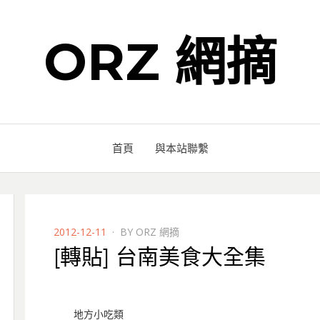
ORZ 網摘
首頁
與本站聯繫
POSTED
2012-12-11
BY
ORZ 網摘
ON
[轉貼] 台南美食大全集
地方小吃類