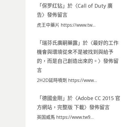
「
保罗红钻
」於〈
Call of Duty 廣
告
〉發佈留言
虎王中藥片 https://www.tw…
「
瑞芬氏廣嗣藥露
」於〈
最好的工作
機會與環境從來不是被找到與給予
的，而是自己創造出來的。
〉發佈留
言
2H2D延時噴劑 https://www…
「
德國金剛
」於〈
Adobe CC 2015 官
方網站，完整版 下載
〉發佈留言
英国威馬 https://www.tw9…