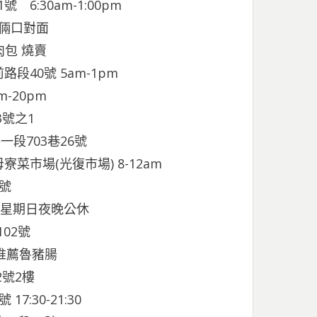
6:30am-1:00pm
倆口對面
 燒賣
段40號 5am-1pm
m-20pm
3號之1
一段703巷26號
菜市場(光復市場) 8-12am
7號
業 星期日夜晚公休
02號
推薦魯豬腸
2號2樓
:30-21:30