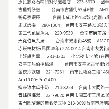
原民族路石精臼蚵仔煎老店 223-5679 國華街三
古堡蚵仔煎 台南市古堡街53巷6號 AM11:00
鴨母寮蝦捲 台南市成功路150號 (光復市場內) 
周式蝦捲 280-1304 台南市安平路730號
第三代虱目魚丸 220-9539 台南市府前路一段
天從伯魚丸湯 台南市效忠街45號 AM7:00~
赤崁棺材板(民國48年) 224-0014 台南市友愛街康
上好旗魚羹 283-3203 小北夜市14號 (在西門
安平王船伯楊桃湯 台南市安平區古堡街(妙
金夜冷飲店 221-7261 南市民權路二段14
Am10:00~Pm24:00
進來涼木瓜牛奶 214-8254 台南市大同路一段4
青峰酸梅湯 221-9620 台南市國華街三段85號 A
東門圓環邊的無名愛玉冰 213-8699台南市府前路一