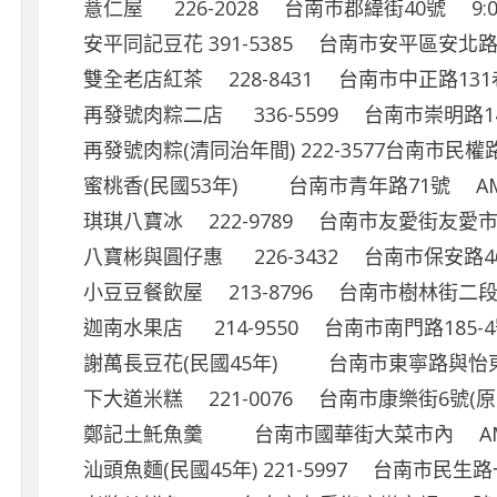
薏仁屋 226-2028 台南市郡緯街40號 9:00
安平同記豆花 391-5385 台南市安平區安北
雙全老店紅茶 228-8431 台南市中正路131巷2
再發號肉粽二店 336-5599 台南市崇明路145號
再發號肉粽(清同治年間) 222-3577台南市民權路二
蜜桃香(民國53年) 台南市青年路71號 AM10:
琪琪八寶冰 222-9789 台南市友愛街友愛市場內
八寶彬與圓仔惠 226-3432 台南市保安路46號 
小豆豆餐飲屋 213-8796 台南市樹林街二段
迦南水果店 214-9550 台南市南門路185-
謝萬長豆花(民國45年) 台南市東寧路與怡東路口(
下大道米糕 221-0076 台南市康樂街6號(原大勇街
鄭記土魠魚羹 台南市國華街大菜市內 AM8:0
汕頭魚麵(民國45年) 221-5997 台南市民生路一