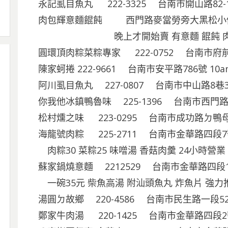
永記虱目魚丸 222-3325 台南市開山路82-1號 
肉包輝意麵餛飩 西門路麥當勞旁大黑松小
晚上才開始賣 有意麵 餛飩 肉包
圓環頂肉粽菜粽專家 222-0752 台南市府前路
陳家蚵捲 222-9661 台南市安平路786號 10a
阿川虱目魚丸 227-0807 台南市中山路8巷
你我他冰鎮鴨魯味 225-1396 台南市西門路
松村燻之味 223-0295 台南市成功路ㄉ鴨母寮
海龍號肉粽 225-2711 台南市金華路四段
肉粽30 菜粽25 味噌湯 香菇肉羹 24小時營
蘇家鍋燒意麵 2212529 台南市金華路四段1
一碗35元 柴魚高湯 附汕頭魚丸 炸魚片 強力
湯圓ㄉ故鄉 220-4586 台南市民生路一段5
鄭家牛肉湯 220-1425 台南市金華路四段2號 17