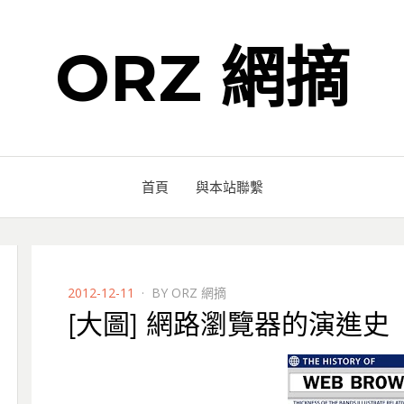
ORZ 網摘
首頁
與本站聯繫
POSTED
2012-12-11
BY
ORZ 網摘
ON
[大圖] 網路瀏覽器的演進史