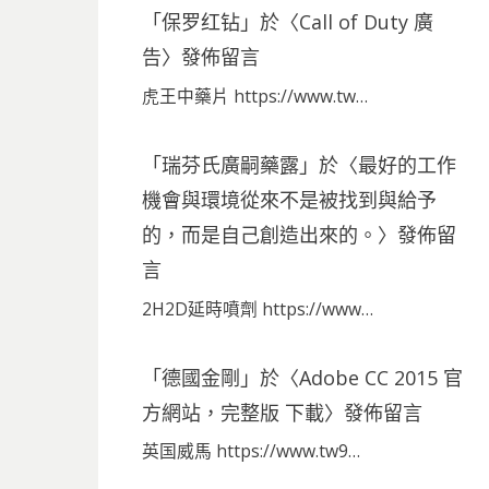
「
保罗红钻
」於〈
Call of Duty 廣
告
〉發佈留言
虎王中藥片 https://www.tw…
「
瑞芬氏廣嗣藥露
」於〈
最好的工作
機會與環境從來不是被找到與給予
的，而是自己創造出來的。
〉發佈留
言
2H2D延時噴劑 https://www…
「
德國金剛
」於〈
Adobe CC 2015 官
方網站，完整版 下載
〉發佈留言
英国威馬 https://www.tw9…