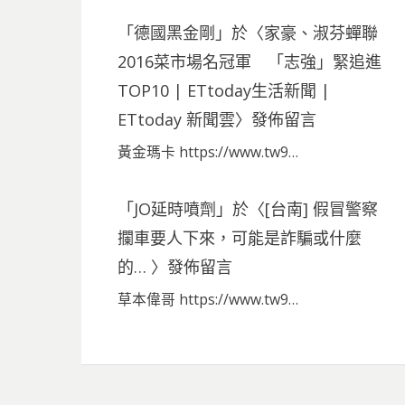
「
德國黑金剛
」於〈
家豪、淑芬蟬聯
2016菜市場名冠軍 「志強」緊追進
TOP10 | ETtoday生活新聞 |
ETtoday 新聞雲
〉發佈留言
黃金瑪卡 https://www.tw9…
「
JO延時噴劑
」於〈
[台南] 假冒警察
攔車要人下來，可能是詐騙或什麼
的…
〉發佈留言
草本偉哥 https://www.tw9…