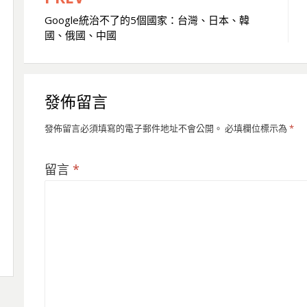
文
Google統治不了的5個國家：台灣、日本、韓
章
國、俄國、中國
導
覽
發佈留言
發佈留言必須填寫的電子郵件地址不會公開。
必填欄位標示為
*
留言
*