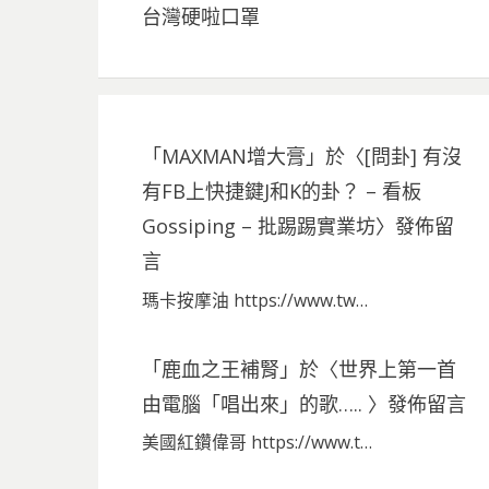
台灣硬啦口罩
「
MAXMAN增大膏
」於〈
[問卦] 有沒
有FB上快捷鍵J和K的卦？ – 看板
Gossiping – 批踢踢實業坊
〉發佈留
言
瑪卡按摩油 https://www.tw…
「
鹿血之王補腎
」於〈
世界上第一首
由電腦「唱出來」的歌…..
〉發佈留言
美國紅鑽偉哥 https://www.t…