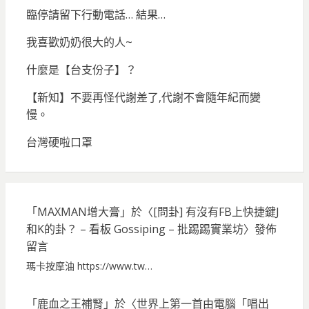
臨停請留下行動電話… 結果…
我喜歡奶奶很大的人~
什麼是【台支份子】？
【新知】不要再怪代謝差了,代謝不會隨年紀而變
慢。
台灣硬啦口罩
「
MAXMAN增大膏
」於〈
[問卦] 有沒有FB上快捷鍵J
和K的卦？ – 看板 Gossiping – 批踢踢實業坊
〉發佈
留言
瑪卡按摩油 https://www.tw…
「
鹿血之王補腎
」於〈
世界上第一首由電腦「唱出