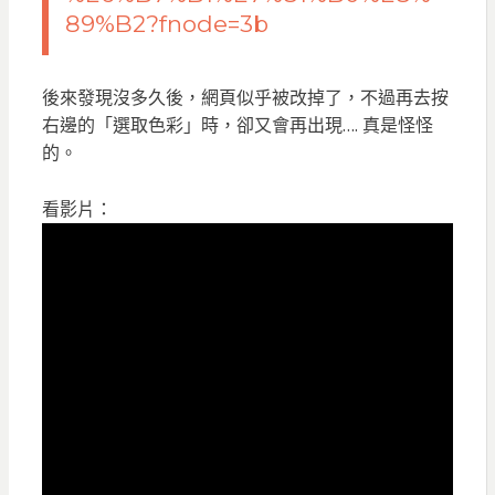
89%B2?fnode=3b
後來發現沒多久後，網頁似乎被改掉了，不過再去按
右邊的「選取色彩」時，卻又會再出現…. 真是怪怪
的。
看影片：