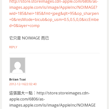
http://store.storeimages.cdn-apple.com/6806/as-
images.apple.com/is/image/AppleInc/NOIMAGE?
wid=185&hei=185&fmt=jpeg&qlt=95&op_sharpen
=0&resMode=bicub&op_usm=0.5,0.5,0,0&iccEmbe
d=0&layer=comp
它只是 NOIMAGE 而已
REPLY
Briian Tsai
2012-12-1622:02:40
這張圖大一點：http://store.storeimages.cdn-
apple.com/6806/as-
images.apple.com/is/image/AppleInc/NOIMAGE