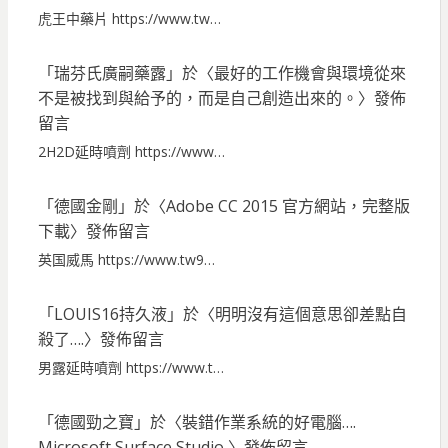
虎王中藥片 https://www.tw…
「
瑞芬氏廣嗣藥露
」於〈
最好的工作機會與環境從來
不是被找到與給予的，而是自己創造出來的。
〉發佈
留言
2H2D延時噴劑 https://www…
「
德國金剛
」於〈
Adobe CC 2015 官方網站，完整版
下載
〉發佈留言
英国威馬 https://www.tw9…
「
LOUIS16持久液
」於〈
明明沒有這個意思卻差點自
殺了….
〉發佈留言
男露延時噴劑 https://www.t…
「
德國勁之寶
」於〈
裝錯作業系統的好電腦….
Microsoft Surface Studio
〉發佈留言