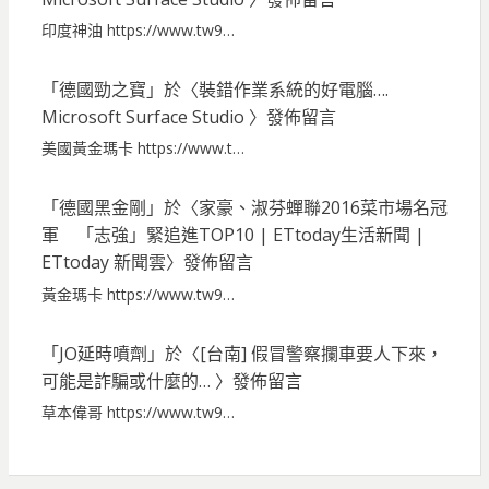
印度神油 https://www.tw9…
「
德國勁之寶
」於〈
裝錯作業系統的好電腦….
Microsoft Surface Studio
〉發佈留言
美國黃金瑪卡 https://www.t…
「
德國黑金剛
」於〈
家豪、淑芬蟬聯2016菜市場名冠
軍 「志強」緊追進TOP10 | ETtoday生活新聞 |
ETtoday 新聞雲
〉發佈留言
黃金瑪卡 https://www.tw9…
「
JO延時噴劑
」於〈
[台南] 假冒警察攔車要人下來，
可能是詐騙或什麼的…
〉發佈留言
草本偉哥 https://www.tw9…