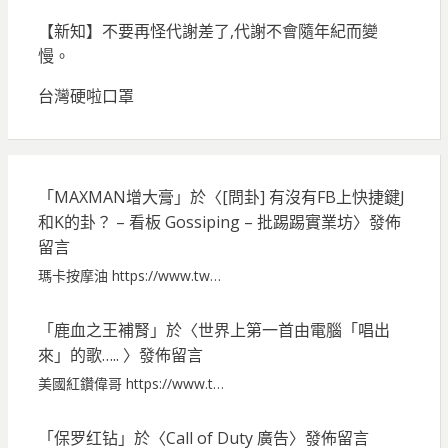
【新知】不要再怪代謝差了,代謝不會隨年紀而變
慢。
台灣硬啦口罩
「
MAXMAN增大膏
」於〈
[問卦] 有沒有FB上快捷鍵J
和K的卦？ – 看板 Gossiping – 批踢踢實業坊
〉發佈
留言
瑪卡按摩油 https://www.tw…
「
鹿血之王補腎
」於〈
世界上第一首由電腦「唱出
來」的歌…..
〉發佈留言
美國紅鑽偉哥 https://www.t…
「
保罗红钻
」於〈
Call of Duty 廣告
〉發佈留言