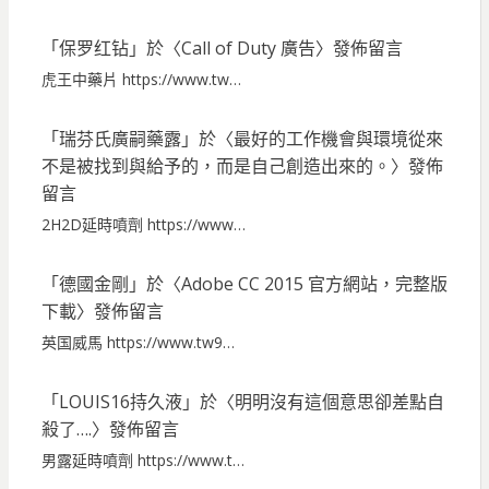
「
保罗红钻
」於〈
Call of Duty 廣告
〉發佈留言
虎王中藥片 https://www.tw…
「
瑞芬氏廣嗣藥露
」於〈
最好的工作機會與環境從來
不是被找到與給予的，而是自己創造出來的。
〉發佈
留言
2H2D延時噴劑 https://www…
「
德國金剛
」於〈
Adobe CC 2015 官方網站，完整版
下載
〉發佈留言
英国威馬 https://www.tw9…
「
LOUIS16持久液
」於〈
明明沒有這個意思卻差點自
殺了….
〉發佈留言
男露延時噴劑 https://www.t…