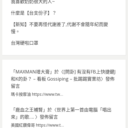
我喜歡奶奶很大的人~
什麼是【台支份子】？
【新知】不要再怪代謝差了,代謝不會隨年紀而變
慢。
台灣硬啦口罩
「
MAXMAN增大膏
」於〈
[問卦] 有沒有FB上快捷鍵J
和K的卦？ – 看板 Gossiping – 批踢踢實業坊
〉發佈
留言
瑪卡按摩油 https://www.tw…
「
鹿血之王補腎
」於〈
世界上第一首由電腦「唱出
來」的歌…..
〉發佈留言
美國紅鑽偉哥 https://www.t…