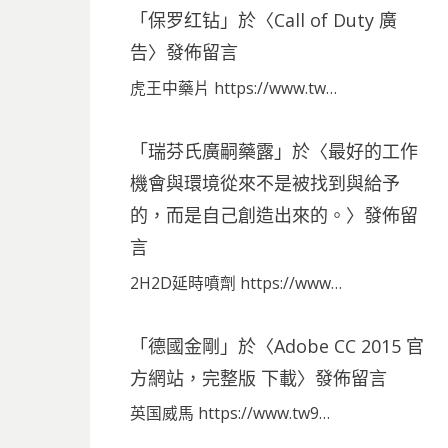
「
保罗红钻
」於〈
Call of Duty 廣
告
〉發佈留言
虎王中藥片 https://www.tw…
「
瑞芬氏廣嗣藥露
」於〈
最好的工作
機會與環境從來不是被找到與給予
的，而是自己創造出來的。
〉發佈留
言
2H2D延時噴劑 https://www…
「
德國金剛
」於〈
Adobe CC 2015 官
方網站，完整版 下載
〉發佈留言
英国威馬 https://www.tw9…