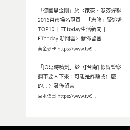
「
德國黑金剛
」於〈
家豪、淑芬蟬聯
2016菜市場名冠軍 「志強」緊追進
TOP10 | ETtoday生活新聞 |
ETtoday 新聞雲
〉發佈留言
黃金瑪卡 https://www.tw9…
「
JO延時噴劑
」於〈
[台南] 假冒警察
攔車要人下來，可能是詐騙或什麼
的…
〉發佈留言
草本偉哥 https://www.tw9…