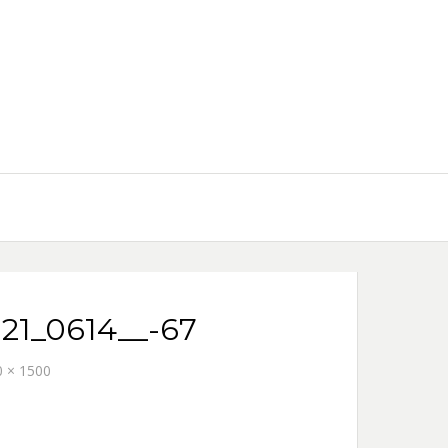
021_0614__-67
 × 1500