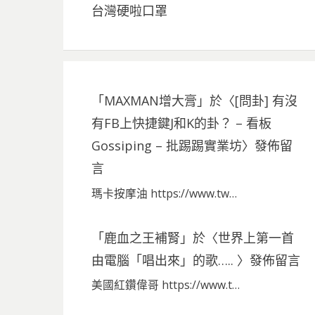
台灣硬啦口罩
「
MAXMAN增大膏
」於〈
[問卦] 有沒
有FB上快捷鍵J和K的卦？ – 看板
Gossiping – 批踢踢實業坊
〉發佈留
言
瑪卡按摩油 https://www.tw…
「
鹿血之王補腎
」於〈
世界上第一首
由電腦「唱出來」的歌…..
〉發佈留言
美國紅鑽偉哥 https://www.t…