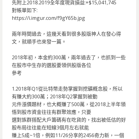
先附上2018.2019全年度現貨損益:+$15,041,745
對帳單如下:
https://i.imgur.com/f9gY65b.jpg
兩年時間過去，這幾天看到很多股版神人在發心得
文，就順手也來發一篇。
2018年初，本金約300萬，兩年過去了，也抓到一些
在股市中生存的選股要領供股版各位
參考
1.2018年Q1從比特幣走勢掌握到挖礦概念股，所以
有賺大約300萬；2018年Q2掌握到被動
元件漲價題材，也大概賺了500萬，從2018上半年領
悟到股市資金往往有群聚效應，只要
選對族群搭配大戶籌碼有在吃貨的，找出被低估的好
股布局往往能在短線3個月左右就能
賺上5成~1倍，例如11/26分享的2456奇力新，一個