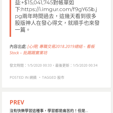
益:+$15,041,745對帳單如
下:https://i.imgur.com/f9gY65b.j
pg兩年時間過去，這幾天看到很多
股版神人在發心得文，就順手也來發
一篇。
內容出處:
[心得] 專職交易2018.2019總結 – 看板
Stock – 批踢踢實業坊
發文時間：1/5/2020 00:33，最後更新：1/5/2020 00:34
POSTED IN
網摘
TAGGED
股市
PREV
文
章
沒有快樂學習這種事，學習都是痛苦的！但是…