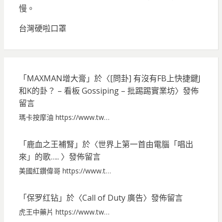
慢。
台灣硬啦口罩
「
MAXMAN增大膏
」於〈
[問卦] 有沒有FB上快捷鍵J
和K的卦？ – 看板 Gossiping – 批踢踢實業坊
〉發佈
留言
瑪卡按摩油 https://www.tw…
「
鹿血之王補腎
」於〈
世界上第一首由電腦「唱出
來」的歌…..
〉發佈留言
美國紅鑽偉哥 https://www.t…
「
保罗红钻
」於〈
Call of Duty 廣告
〉發佈留言
虎王中藥片 https://www.tw…