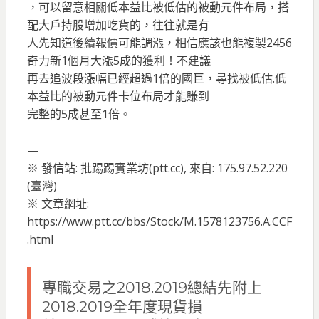
，可以留意相關低本益比被低估的被動元件布局，搭
配大戶持股增加吃貨的，往往就是有
人先知道後續報價可能調漲，相信應該也能複製2456
奇力新1個月大漲5成的獲利！不建議
再去追波段漲幅已經超過1倍的國巨，尋找被低估.低
本益比的被動元件卡位布局才能賺到
完整的5成甚至1倍。
—
※ 發信站: 批踢踢實業坊(ptt.cc), 來自: 175.97.52.220
(臺灣)
※ 文章網址:
https://www.ptt.cc/bbs/Stock/M.1578123756.A.CCF
.html
專職交易之2018.2019總結先附上
2018.2019全年度現貨損