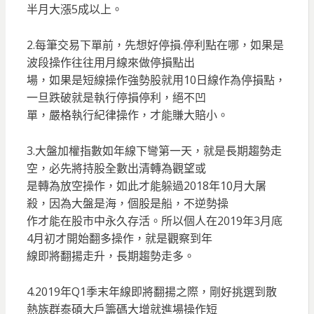
半月大漲5成以上。
2.每筆交易下單前，先想好停損.停利點在哪，如果是
波段操作往往用月線來做停損點出
場，如果是短線操作強勢股就用10日線作為停損點，
一旦跌破就是執行停損停利，絕不凹
單，嚴格執行紀律操作，才能賺大賠小。
3.大盤加權指數如年線下彎第一天，就是長期趨勢走
空，必先將持股全數出清轉為觀望或
是轉為放空操作，如此才能躲過2018年10月大屠
殺，因為大盤是海，個股是船，不逆勢操
作才能在股市中永久存活。所以個人在2019年3月底
4月初才開始翻多操作，就是觀察到年
線即將翻揚走升，長期趨勢走多。
4.2019年Q1季末年線即將翻揚之際，剛好挑選到散
熱族群泰碩大戶籌碼大增就進場操作短