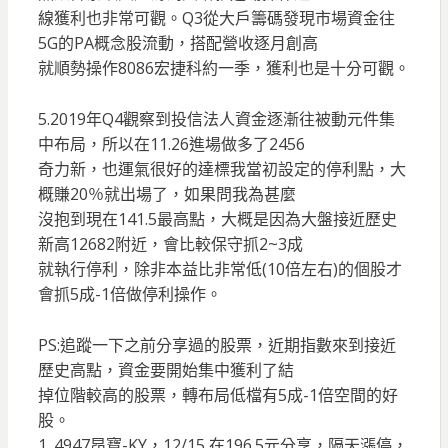
線獲利也非常可觀。Q3從大戶籌碼發現市場資金往
5G的PA概念股流動，搭配營收逐月創高
就順勢操作8086宏捷科約一季，獲利也是十分可觀。
5.2019年Q4觀察到投信法人資金逐漸往被動元件集
中布局，所以在11.26進場做多了2456
奇力新，也運氣很好的達標我當初設定的停利點，大
概賺20％就出場了，如果問我為甚麼
沒抱到現在141.5最高點，大概是因為大盤接近歷史
新高12682附近，會比較保守抓2~3成
就執行停利，除非本益比非常低(10倍左右)的個股才
會抓5成-1倍做停利操作。
PS:追蹤一下之前分享過的股票，近期指數來到接近
歷史高點，資金要開始集中獲利了結
掉位階較高的股票，轉布局低檔有5成-1倍空間的好
股。
1. 4947昂寶-KY，12/15 在196.5元分享，隔天漲停，