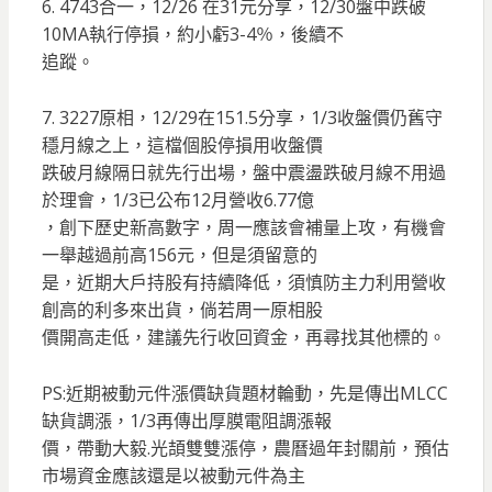
6. 4743合一，12/26 在31元分享，12/30盤中跌破
10MA執行停損，約小虧3-4％，後續不
追蹤。
7. 3227原相，12/29在151.5分享，1/3收盤價仍舊守
穩月線之上，這檔個股停損用收盤價
跌破月線隔日就先行出場，盤中震盪跌破月線不用過
於理會，1/3已公布12月營收6.77億
，創下歷史新高數字，周一應該會補量上攻，有機會
一舉越過前高156元，但是須留意的
是，近期大戶持股有持續降低，須慎防主力利用營收
創高的利多來出貨，倘若周一原相股
價開高走低，建議先行收回資金，再尋找其他標的。
PS:近期被動元件漲價缺貨題材輪動，先是傳出MLCC
缺貨調漲，1/3再傳出厚膜電阻調漲報
價，帶動大毅.光頡雙雙漲停，農曆過年封關前，預估
市場資金應該還是以被動元件為主