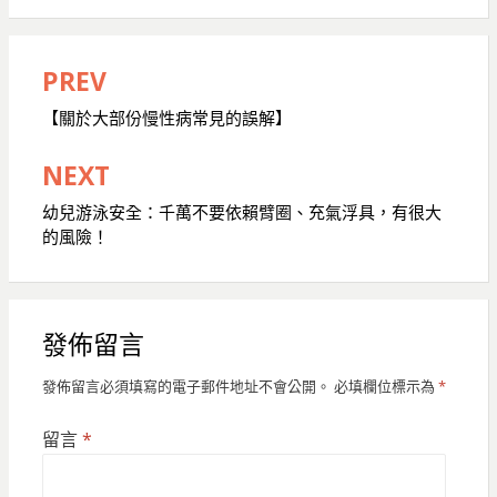
PREV
文
章
【關於大部份慢性病常見的誤解】
導
NEXT
覽
幼兒游泳安全：千萬不要依賴臂圈、充氣浮具，有很大
的風險！
發佈留言
發佈留言必須填寫的電子郵件地址不會公開。
必填欄位標示為
*
留言
*