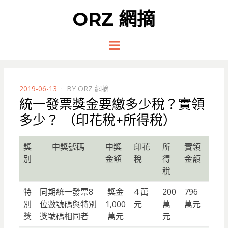
ORZ 網摘
Menu
POSTED
2019-06-13
BY
ORZ 網摘
ON
統一發票獎金要繳多少稅？實領
多少？ （印花稅+所得稅）
獎
中獎號碼
中獎
印花
所
實領
別
金額
稅
得
金額
稅
特
同期統一發票8
獎金
4 萬
200
796
別
位數號碼與特別
1,000
元
萬
萬元
獎
獎號碼相同者
萬元
元