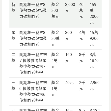
特
同期統一發票8
獎金
8,000
40
159
獎
位數號碼與特獎
200
元
萬
萬
號碼相同者
萬元
元
2000
元
頭
同期統一發票8
獎金
800
4萬
15萬
獎
位數號碼與頭獎
20萬
元
元
9200
號碼相同者
元
元
二
同期統一發票末
獎金
160
8千
3萬
獎
7 位數號碼與頭
4萬
元
元
1840
獎中獎號碼末7
元
元
位相同者各得
三
同期統一發票末
獎金
40元
2千
7,960
獎
6 位數號碼與頭
1萬
元
元
獎中獎號碼末6
元
位相同者各得
四
同期統一發票末
獎金
16元
8百
3,184