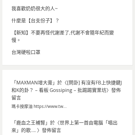
我喜歡奶奶很大的人~
什麼是【台支份子】？
【新知】不要再怪代謝差了,代謝不會隨年紀而變
慢。
台灣硬啦口罩
「
MAXMAN增大膏
」於〈
[問卦] 有沒有FB上快捷鍵J
和K的卦？ – 看板 Gossiping – 批踢踢實業坊
〉發佈
留言
瑪卡按摩油 https://www.tw…
「
鹿血之王補腎
」於〈
世界上第一首由電腦「唱出
來」的歌…..
〉發佈留言