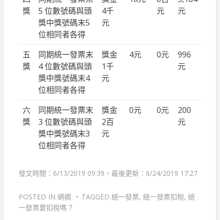
獎
5 位數號碼與頭
4千
元
元
獎中獎號碼末5
元
位相同者各得
五
同期統一發票末
獎金
4元
0元
996
獎
4 位數號碼與頭
1千
元
獎中獎號碼末4
元
位相同者各得
六
同期統一發票末
獎金
0元
0元
200
獎
3 位數號碼與頭
2百
元
獎中獎號碼末3
元
位相同者各得
發文時間：6/13/2019 09:39，最後更新：6/24/2019 17:27
POSTED IN
網摘
TAGGED
統一發票
,
統一發票扣稅
,
統
一發票要扣稅嗎？