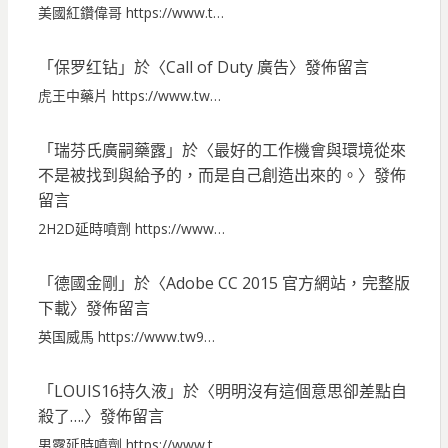
美國紅鑽偉哥 https://www.t…
「
保罗红钻
」於〈
Call of Duty 廣告
〉發佈留言
虎王中藥片 https://www.tw…
「
瑞芬氏廣嗣藥露
」於〈
最好的工作機會與環境從來
不是被找到與給予的，而是自己創造出來的。
〉發佈
留言
2H2D延時噴劑 https://www…
「
德國金剛
」於〈
Adobe CC 2015 官方網站，完整版
下載
〉發佈留言
英国威馬 https://www.tw9…
「
LOUIS16持久液
」於〈
明明沒有這個意思卻差點自
殺了….
〉發佈留言
男露延時噴劑 https://www.t…