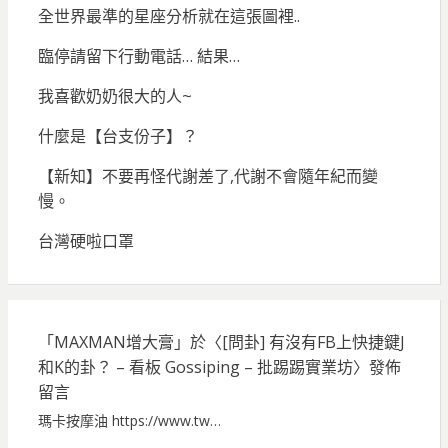
全世界最準的星座分析就在這張圖裡..
臨停請留下行動電話… 結果…
我喜歡奶奶很大的人~
什麼是【台支份子】？
【新知】不要再怪代謝差了,代謝不會隨年紀而變
慢。
台灣硬啦口罩
「
MAXMAN增大膏
」於〈
[問卦] 有沒有FB上快捷鍵J
和K的卦？ – 看板 Gossiping – 批踢踢實業坊
〉發佈
留言
瑪卡按摩油 https://www.tw…