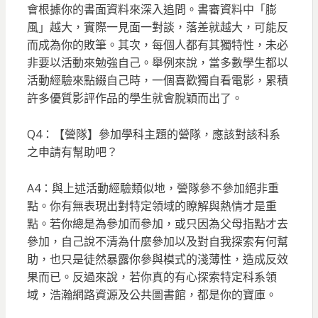
會根據你的書面資料來深入追問。書審資料中「膨
風」越大，實際一見面一對談，落差就越大，可能反
而成為你的敗筆。其次，每個人都有其獨特性，未必
非要以活動來勉強自己。舉例來說，當多數學生都以
活動經驗來點綴自己時，一個喜歡獨自看電影，累積
許多優質影評作品的學生就會脫穎而出了。
Q4：【營隊】參加學科主題的營隊，應該對該科系
之申請有幫助吧？
A4：與上述活動經驗類似地，營隊參不參加絕非重
點。你有無表現出對特定領域的瞭解與熱情才是重
點。若你總是為參加而參加，或只因為父母指點才去
參加，自己說不清為什麼參加以及對自我探索有何幫
助，也只是徒然暴露你參與模式的淺薄性，造成反效
果而已。反過來說，若你真的有心探索特定科系領
域，浩瀚網路資源及公共圖書館，都是你的寶庫。