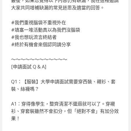
最後，如果您覺得以下內容仍有缺漏，我在這裡邀請
大家共同增補缺漏的常見迷思及適當的回答。
#我們重視腦袋不重視外在
#填塞一堆活動真以為我們沒腦袋
#我也想玩流言終結者
#終於有機會來個認同請分享
～～～～～～～～～～～～
[申請面試 Q & A]
Q1：【服裝】大學申請面試需要穿西裝、襯衫、套
裝、絲襪嗎？
A1：穿得像學生，整齊清潔不邋遢就可以了。穿襯
衫、穿套裝雖然不會扣分，但「絕對不會」有加分效
果！