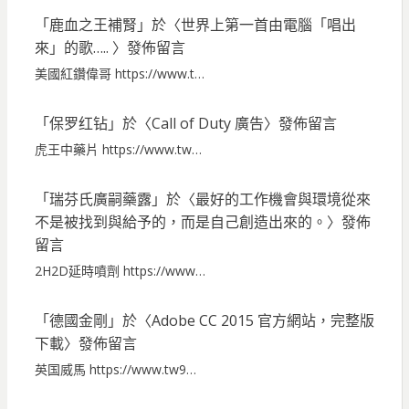
「
鹿血之王補腎
」於〈
世界上第一首由電腦「唱出
來」的歌…..
〉發佈留言
美國紅鑽偉哥 https://www.t…
「
保罗红钻
」於〈
Call of Duty 廣告
〉發佈留言
虎王中藥片 https://www.tw…
「
瑞芬氏廣嗣藥露
」於〈
最好的工作機會與環境從來
不是被找到與給予的，而是自己創造出來的。
〉發佈
留言
2H2D延時噴劑 https://www…
「
德國金剛
」於〈
Adobe CC 2015 官方網站，完整版
下載
〉發佈留言
英国威馬 https://www.tw9…