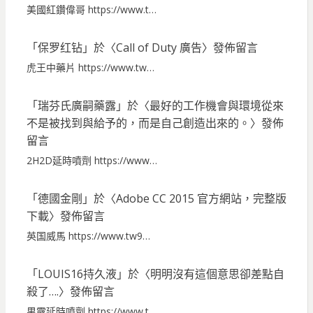
美國紅鑽偉哥 https://www.t…
「
保罗红钻
」於〈
Call of Duty 廣告
〉發佈留言
虎王中藥片 https://www.tw…
「
瑞芬氏廣嗣藥露
」於〈
最好的工作機會與環境從來
不是被找到與給予的，而是自己創造出來的。
〉發佈
留言
2H2D延時噴劑 https://www…
「
德國金剛
」於〈
Adobe CC 2015 官方網站，完整版
下載
〉發佈留言
英国威馬 https://www.tw9…
「
LOUIS16持久液
」於〈
明明沒有這個意思卻差點自
殺了….
〉發佈留言
男露延時噴劑 https://www.t…