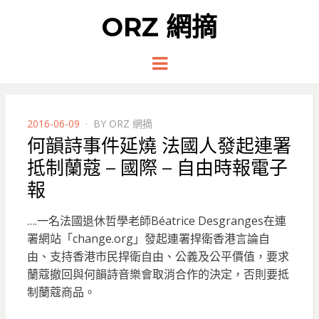
ORZ 網摘
Menu
POSTED
2016-06-09
BY
ORZ 網摘
ON
何韻詩事件延燒 法國人發起連署
抵制蘭蔻 – 國際 – 自由時報電子
報
….一名法國退休哲學老師Béatrice Desgranges在連
署網站「change.org」發起連署捍衛香港言論自
由、支持香港市民捍衛自由、公義及公平價值，要求
蘭蔻撤回與何韻詩音樂會取消合作的決定，否則要抵
制蘭蔻商品。