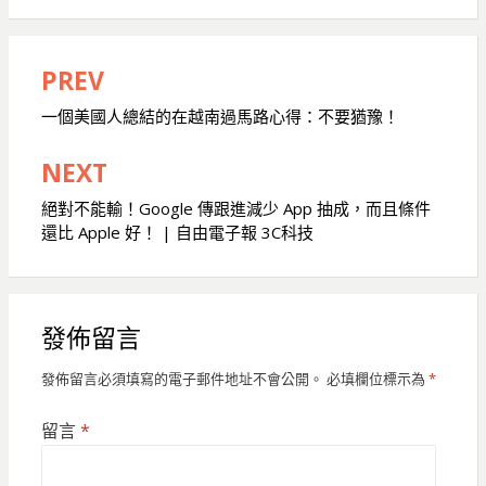
PREV
文
章
一個美國人總結的在越南過馬路心得：不要猶豫！
導
NEXT
覽
絕對不能輸！Google 傳跟進減少 App 抽成，而且條件
還比 Apple 好！ | 自由電子報 3C科技
發佈留言
發佈留言必須填寫的電子郵件地址不會公開。
必填欄位標示為
*
留言
*