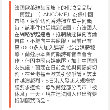
法國歐萊雅集團旗下的化妝品品牌
「蘭蔻」（LANCÔME）為保中國
市場，急忙切割香港獨立歌手何韻
詩，該事件也延燒到法國，有法國人
在網路發起連署，抵制蘭蔻捍衛言論
自由，不能向中共屈服，目前已有1
萬7000多人加入連署。綜合媒體報
導，蘭蔻原本與何韻詩有音樂會合
作，但因中國官媒施壓，加上中國網
友抗議，蘭蔻在日前急忙與何韻詩切
割，在台港甚至歐美引發爭議。該事
件越演越烈，8日港人發起大規模抗
議要求道歉，導致蘭蔻部分門市「被
休息」一天，現在連法國人也出聲要
抵制蘭蔻商品。