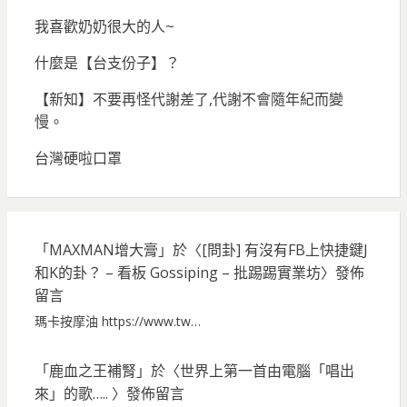
我喜歡奶奶很大的人~
什麼是【台支份子】？
【新知】不要再怪代謝差了,代謝不會隨年紀而變
慢。
台灣硬啦口罩
「
MAXMAN增大膏
」於〈
[問卦] 有沒有FB上快捷鍵J
和K的卦？ – 看板 Gossiping – 批踢踢實業坊
〉發佈
留言
瑪卡按摩油 https://www.tw…
「
鹿血之王補腎
」於〈
世界上第一首由電腦「唱出
來」的歌…..
〉發佈留言