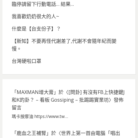
臨停請留下行動電話… 結果…
我喜歡奶奶很大的人~
什麼是【台支份子】？
【新知】不要再怪代謝差了,代謝不會隨年紀而變
慢。
台灣硬啦口罩
「
MAXMAN增大膏
」於〈
[問卦] 有沒有FB上快捷鍵J
和K的卦？ – 看板 Gossiping – 批踢踢實業坊
〉發佈
留言
瑪卡按摩油 https://www.tw…
「
鹿血之王補腎
」於〈
世界上第一首由電腦「唱出