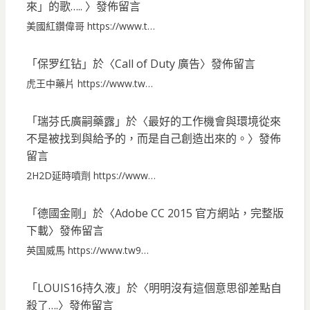
來」的歌…..
〉發佈留言
美國紅鑽偉哥 https://www.t…
「
保罗红钻
」於〈
Call of Duty 廣告
〉發佈留言
虎王中藥片 https://www.tw…
「
瑞芬氏廣嗣藥露
」於〈
最好的工作機會與環境從來
不是被找到與給予的，而是自己創造出來的。
〉發佈
留言
2H2D延時噴劑 https://www…
「
德國金剛
」於〈
Adobe CC 2015 官方網站，完整版
下載
〉發佈留言
英国威馬 https://www.tw9…
「
LOUIS16持久液
」於〈
明明沒有這個意思卻差點自
殺了….
〉發佈留言