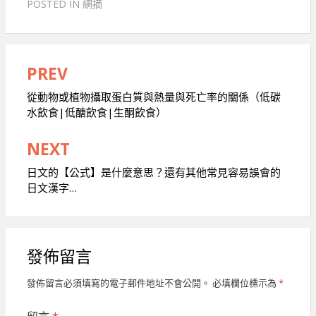
POSTED IN
網摘
PREV
文
章
從動物或植物攝取蛋白質與熱量與死亡率的關係（低碳
水飲食|低醣飲食|生酮飲食）
導
覽
NEXT
日文的【公式】是什麼意思？還有其他常見容易誤會的
日文漢字…
發佈留言
發佈留言必須填寫的電子郵件地址不會公開。
必填欄位標示為
*