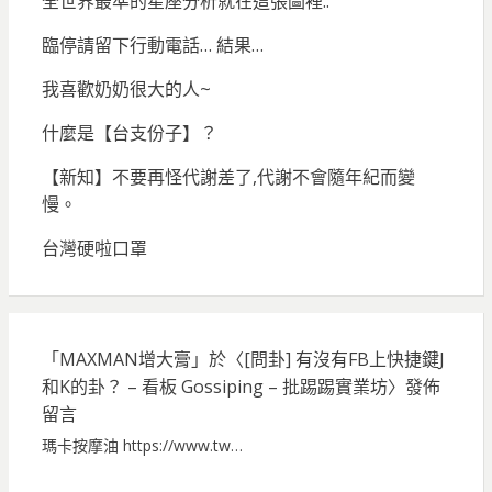
全世界最準的星座分析就在這張圖裡..
臨停請留下行動電話… 結果…
我喜歡奶奶很大的人~
什麼是【台支份子】？
【新知】不要再怪代謝差了,代謝不會隨年紀而變
慢。
台灣硬啦口罩
「
MAXMAN增大膏
」於〈
[問卦] 有沒有FB上快捷鍵J
和K的卦？ – 看板 Gossiping – 批踢踢實業坊
〉發佈
留言
瑪卡按摩油 https://www.tw…