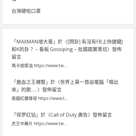
台灣硬啦口罩
「
MAXMAN增大膏
」於〈
[問卦] 有沒有FB上快捷鍵J
和K的卦？ – 看板 Gossiping – 批踢踢實業坊
〉發佈
留言
瑪卡按摩油 https://www.tw…
「
鹿血之王補腎
」於〈
世界上第一首由電腦「唱出
來」的歌…..
〉發佈留言
美國紅鑽偉哥 https://www.t…
「
保罗红钻
」於〈
Call of Duty 廣告
〉發佈留言
虎王中藥片 https://www.tw…