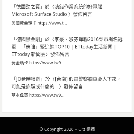
「
德國勁之寶
」於〈
裝錯作業系統的好電腦….
Microsoft Surface Studio
〉發佈留言
美國黃金瑪卡 https://www.t…
「
德國黑金剛
」於〈
家豪、淑芬蟬聯2016菜市場名冠
軍 「志強」緊追進TOP10 | ETtoday生活新聞 |
ETtoday 新聞雲
〉發佈留言
黃金瑪卡 https://www.tw9…
「
JO延時噴劑
」於〈
[台南] 假冒警察攔車要人下來，
可能是詐騙或什麼的…
〉發佈留言
草本偉哥 https://www.tw9…
© Copyright 2026 –
Orz 網摘