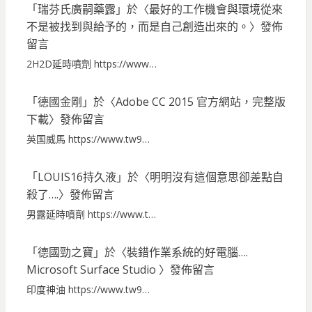
「
瑞芬氏廣嗣藥露
」於〈
最好的工作機會與環境從來
不是被找到與給予的，而是自己創造出來的。
〉發佈
留言
2H2D延時噴劑 https://www…
「
德國金剛
」於〈
Adobe CC 2015 官方網站，完整版
下載
〉發佈留言
英国威馬 https://www.tw9…
「
LOUIS16持久液
」於〈
明明沒有這個意思卻差點自
殺了….
〉發佈留言
男露延時噴劑 https://www.t…
「
德國勁之寶
」於〈
裝錯作業系統的好電腦….
Microsoft Surface Studio
〉發佈留言
印度神油 https://www.tw9…