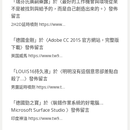
「
瑞芬氏廣嗣藥露
」於〈
最好的工作機會與環境從來
不是被找到與給予的，而是自己創造出來的。
〉發佈
留言
2H2D延時噴劑 https://www…
「
德國金剛
」於〈
Adobe CC 2015 官方網站，完整版
下載
〉發佈留言
英国威馬 https://www.tw9…
「
LOUIS16持久液
」於〈
明明沒有這個意思卻差點自
殺了….
〉發佈留言
男露延時噴劑 https://www.t…
「
德國勁之寶
」於〈
裝錯作業系統的好電腦….
Microsoft Surface Studio
〉發佈留言
印度神油 https://www.tw9…