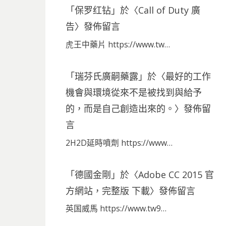
「
保罗红钻
」於〈
Call of Duty 廣
告
〉發佈留言
虎王中藥片 https://www.tw…
「
瑞芬氏廣嗣藥露
」於〈
最好的工作
機會與環境從來不是被找到與給予
的，而是自己創造出來的。
〉發佈留
言
2H2D延時噴劑 https://www…
「
德國金剛
」於〈
Adobe CC 2015 官
方網站，完整版 下載
〉發佈留言
英国威馬 https://www.tw9…