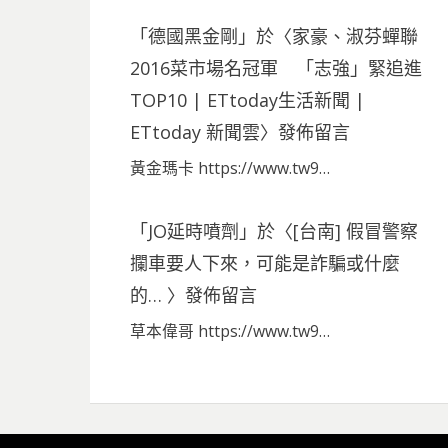
「
德國黑金剛
」於〈
家豪、淑芬蟬聯
2016菜市場名冠軍 「志強」緊追進
TOP10 | ETtoday生活新聞 |
ETtoday 新聞雲
〉發佈留言
黃金瑪卡 https://www.tw9…
「
JO延時噴劑
」於〈
[台南] 假冒警察
攔車要人下來，可能是詐騙或什麼
的…
〉發佈留言
草本偉哥 https://www.tw9…