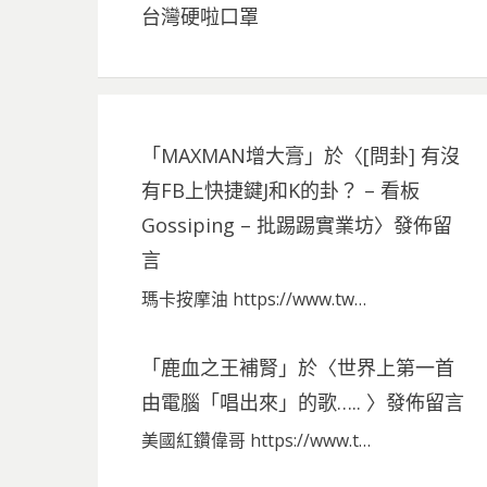
台灣硬啦口罩
「
MAXMAN增大膏
」於〈
[問卦] 有沒
有FB上快捷鍵J和K的卦？ – 看板
Gossiping – 批踢踢實業坊
〉發佈留
言
瑪卡按摩油 https://www.tw…
「
鹿血之王補腎
」於〈
世界上第一首
由電腦「唱出來」的歌…..
〉發佈留言
美國紅鑽偉哥 https://www.t…