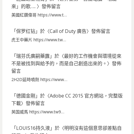
來」的歌…..
〉發佈留言
美國紅鑽偉哥 https://www.t…
「
保罗红钻
」於〈
Call of Duty 廣告
〉發佈留言
虎王中藥片 https://www.tw…
「
瑞芬氏廣嗣藥露
」於〈
最好的工作機會與環境從來
不是被找到與給予的，而是自己創造出來的。
〉發佈
留言
2H2D延時噴劑 https://www…
「
德國金剛
」於〈
Adobe CC 2015 官方網站，完整版
下載
〉發佈留言
英国威馬 https://www.tw9…
「
LOUIS16持久液
」於〈
明明沒有這個意思卻差點自