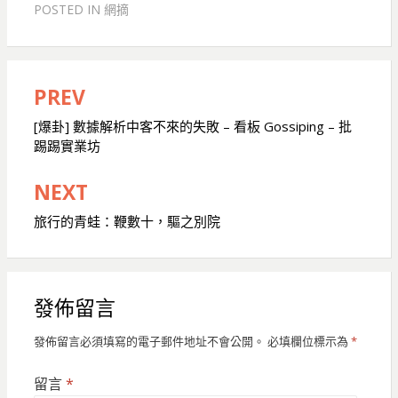
POSTED IN
網摘
PREV
文
章
[爆卦] 數據解析中客不來的失敗 – 看板 Gossiping – 批
踢踢實業坊
導
覽
NEXT
旅行的青蛙：鞭數十，驅之別院
發佈留言
發佈留言必須填寫的電子郵件地址不會公開。
必填欄位標示為
*
留言
*