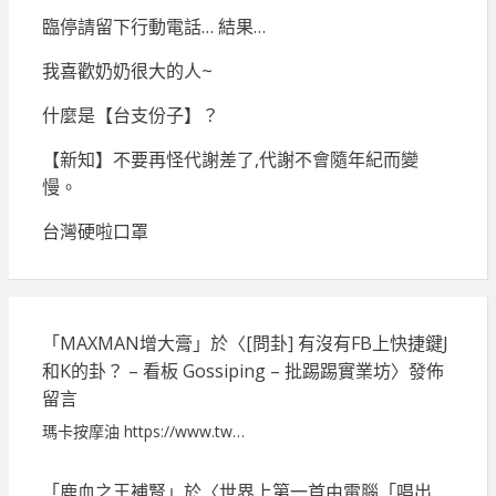
臨停請留下行動電話… 結果…
我喜歡奶奶很大的人~
什麼是【台支份子】？
【新知】不要再怪代謝差了,代謝不會隨年紀而變
慢。
台灣硬啦口罩
「
MAXMAN增大膏
」於〈
[問卦] 有沒有FB上快捷鍵J
和K的卦？ – 看板 Gossiping – 批踢踢實業坊
〉發佈
留言
瑪卡按摩油 https://www.tw…
「
鹿血之王補腎
」於〈
世界上第一首由電腦「唱出