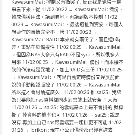
KawasumiMai : 控制又有衝突了...反正我是覺得一整
串看下來，從 11/02 00:22 → KawasumiMai : 備份，
轉成備援用法，講到異地，再講到版本控制 11/02
00:23 → KawasumiMai : ，最後還扯到資安，每個人
想要作的事情完全不一樣 11/02 00:23 →
KawasumiMai : RAID1本來就有兩份了，而且還0時
差，重點在於備援性 11/02 00:25 → KawasumiMai :
，但因為NAS大多只有RAID不是Sync，所以很多人
用來 11/02 00:25 → KawasumiMai : 備份，而本機不
砍的作法就是異地了，加上RAID有三份 11/02 00:25
→ KawasumiMai : ，可是自動定時備份又違反前面
說的手動確認版控了 11/02 00:26 → KawasumiMai :
所以這才會討論這麼久... 11/02 00:26 推 sai25 : 我認
為只要能把nas資料都同步到雲端上就安全了 大廠
11/02 01:26 → sai25 : 的雲端基本上是不會掛的 就算
掛了 掉資料的機率也可 11/02 01:26 → sai25 : 說是
沒有 再加上自己nas跟雲端要一起掛更不可能 11/02
01:26 → lorikon : 現在小公司備份都已經有送去