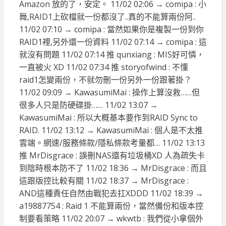
Amazon 放的了，安定。 11/02 02:06 → comipa : 小
舞,RAID1上砍檔就一份都沒了..真的不能算兩份阿..
11/02 07:10 → comipa : 當然如果你是複製一份到你
RAID1裡,另外還一份資料 11/02 07:14 → comipa : 這
就沒有問題 11/02 07:14 推 qunxiang : MIS好可憐，
一直被火 XD 11/02 07:34 推 storyofwind : 不懂
raid1怎變兩份，不就勿刪一份另外一份跟著掛？
11/02 09:09 → KawasumiMai : 操作上算沒救……但
很多人只是防硬碟掛…… 11/02 13:07 →
KawasumiMai : 所以大概基本要作到RAID Sync to
RAID. 11/02 13:12 → KawasumiMai : 個人是不太推
雲端。網速/服務條款/隱私條款考量都… 11/02 13:13
推 MrDisgrace : 誤刪NAS還有垃圾桶XD 人為疏失卡
到陰時根本防不了 11/02 18:36 → MrDisgrace : 而且
這跟版控比較有關 11/02 18:37 → MrDisgrace :
AND這種責任自然由戰犯去扛XDDD 11/02 18:39 →
a19887754 : Raid 1 不能算兩份，當然備份和版本控
制要看策略 11/02 20:07 → wkwtb : 我們從小拿個外