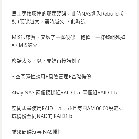
馬上更換壞掉的那顆硬碟，此時NAS進入Rebuild狀
態 (硬碟越大，需時越久)，此時這
MIS很帶賽，又壞了一顆硬碟，抱歉，一樣整組死掉
=> MIS被火
廢話太多，以下開始直接講例子
3.空間彈性應用+風險管理+基礎備份
4Bay NAS 兩個硬碟組RAID 1 a ,兩個組RAID 1 b
空間規畫使用RAID 1 a ，並且每日AM 00:00設定排
成備份至同NAD的 RAID1 b
結果硬碟沒事 NAS掛掉