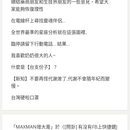
總結藥商朋友和生技界朋友的一些意見，希望大
家能夠恢復理性
在電線杆上尋找靈魂伴侶…
全世界最準的星座分析就在這張圖裡..
臨停請留下行動電話… 結果…
我喜歡奶奶很大的人~
什麼是【台支份子】？
【新知】不要再怪代謝差了,代謝不會隨年紀而變
慢。
台灣硬啦口罩
「
MAXMAN增大膏
」於〈
[問卦] 有沒有FB上快捷鍵J