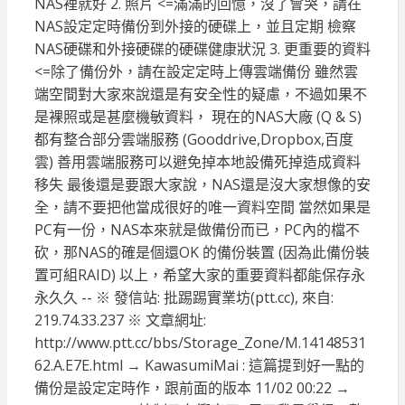
NAS裡就好 2. 照片 <=滿滿的回憶，沒了會哭，請在
NAS設定定時備份到外接的硬碟上，並且定期 檢察
NAS硬碟和外接硬碟的硬碟健康狀況 3. 更重要的資料
<=除了備份外，請在設定定時上傳雲端備份 雖然雲
端空間對大家來說還是有安全性的疑慮，不過如果不
是裸照或是甚麼機敏資料， 現在的NAS大廠 (Q & S)
都有整合部分雲端服務 (Gooddrive,Dropbox,百度
雲) 善用雲端服務可以避免掉本地設備死掉造成資料
移失 最後還是要跟大家說，NAS還是沒大家想像的安
全，請不要把他當成很好的唯一資料空間 當然如果是
PC有一份，NAS本來就是做備份而已，PC內的檔不
砍，那NAS的確是個還OK 的備份裝置 (因為此備份裝
置可組RAID) 以上，希望大家的重要資料都能保存永
永久久 -- ※ 發信站: 批踢踢實業坊(ptt.cc), 來自:
219.74.33.237 ※ 文章網址:
http://www.ptt.cc/bbs/Storage_Zone/M.14148531
62.A.E7E.html → KawasumiMai : 這篇提到好一點的
備份是設定定時作，跟前面的版本 11/02 00:22 →