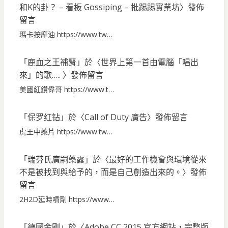
和K的卦？ – 看板 Gossiping – 批踢踢實業坊
〉發佈
留言
瑪卡按摩油 https://www.tw…
「
鹿血之王補腎
」於〈
世界上第一首由電腦「唱出
來」的歌…..
〉發佈留言
美國紅鑽偉哥 https://www.t…
「
保罗红钻
」於〈
Call of Duty 廣告
〉發佈留言
虎王中藥片 https://www.tw…
「
瑞芬氏廣嗣藥露
」於〈
最好的工作機會與環境從來
不是被找到與給予的，而是自己創造出來的。
〉發佈
留言
2H2D延時噴劑 https://www…
「
德國金剛
」於〈
Adobe CC 2015 官方網站，完整版