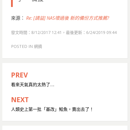
來源：
Re: [請益] NAS壞過後 新的備份方式推薦?
發文時間：8/12/2017 12:41，最後更新：6/24/2019 09:44
POSTED IN
網摘
PREV
文
章
看來天氣真的太熱了….
導
NEXT
覽
人類史上第一批「基改」鮭魚，賣出去了！