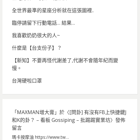
全世界最準的星座分析就在這張圖裡..
臨停請留下行動電話… 結果…
我喜歡奶奶很大的人~
什麼是【台支份子】？
【新知】不要再怪代謝差了,代謝不會隨年紀而變
慢。
台灣硬啦口罩
「
MAXMAN增大膏
」於〈
[問卦] 有沒有FB上快捷鍵J
和K的卦？ – 看板 Gossiping – 批踢踢實業坊
〉發佈
留言
瑪卡按摩油 https://www.tw…