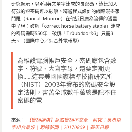
研究顯示，以4個英文單字連成的長密碼，遠比加入
符號的短密碼難以破解。精通程式設計的網路漫畫家
門羅（Randall Munroe）在他近日廣為流傳的漫畫
中呈現：破解「correct horse battery staple」連成
的密碼需時550年，破解「Tr0ub4dor&3」只需3
天。（國際中心／綜合外電報導）
為維護電腦帳戶安全，密碼應包含數
字、符號、大寫字母，還要定期更
換……這套美國國家標準技術研究所
（NIST）2003年發布的密碼安全設
定法則，害苦全球數千萬總是記不住
密碼的電
來源：
【密碼疑慮】亂數密碼不安全 研究：長串單
字組合最好 | 即時新聞 | 20170809 | 蘋果日報