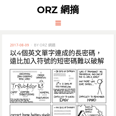
ORZ 網摘
Menu
POSTED
2017-08-09
BY
ORZ 網摘
ON
以4個英文單字連成的長密碼，
遠比加入符號的短密碼難以破解