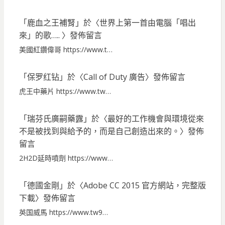
「
鹿血之王補腎
」於〈
世界上第一首由電腦「唱出
來」的歌…..
〉發佈留言
美國紅鑽偉哥 https://www.t…
「
保罗红钻
」於〈
Call of Duty 廣告
〉發佈留言
虎王中藥片 https://www.tw…
「
瑞芬氏廣嗣藥露
」於〈
最好的工作機會與環境從來
不是被找到與給予的，而是自己創造出來的。
〉發佈
留言
2H2D延時噴劑 https://www…
「
德國金剛
」於〈
Adobe CC 2015 官方網站，完整版
下載
〉發佈留言
英国威馬 https://www.tw9…