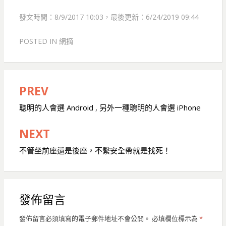
發文時間：8/9/2017 10:03，最後更新：6/24/2019 09:44
POSTED IN
網摘
PREV
文
章
聰明的人會選 Android , 另外一種聰明的人會選 iPhone
導
NEXT
覽
不管坐前座還是後座，不繫安全帶就是找死！
發佈留言
發佈留言必須填寫的電子郵件地址不會公開。
必填欄位標示為
*