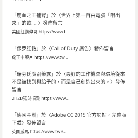
「
鹿血之王補腎
」於〈
世界上第一首由電腦「唱出
來」的歌…..
〉發佈留言
美國紅鑽偉哥 https://www.t…
「
保罗红钻
」於〈
Call of Duty 廣告
〉發佈留言
虎王中藥片 https://www.tw…
「
瑞芬氏廣嗣藥露
」於〈
最好的工作機會與環境從來
不是被找到與給予的，而是自己創造出來的。
〉發佈
留言
2H2D延時噴劑 https://www…
「
德國金剛
」於〈
Adobe CC 2015 官方網站，完整版
下載
〉發佈留言
英国威馬 https://www.tw9…