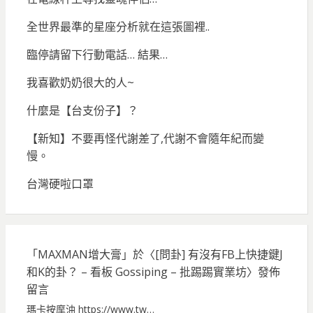
全世界最準的星座分析就在這張圖裡..
臨停請留下行動電話… 結果…
我喜歡奶奶很大的人~
什麼是【台支份子】？
【新知】不要再怪代謝差了,代謝不會隨年紀而變
慢。
台灣硬啦口罩
「
MAXMAN增大膏
」於〈
[問卦] 有沒有FB上快捷鍵J
和K的卦？ – 看板 Gossiping – 批踢踢實業坊
〉發佈
留言
瑪卡按摩油 https://www.tw…