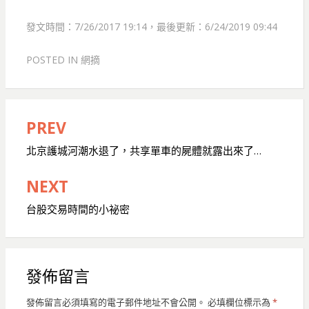
發文時間：7/26/2017 19:14，最後更新：6/24/2019 09:44
POSTED IN
網摘
PREV
文
章
北京護城河潮水退了，共享單車的屍體就露出來了…
導
NEXT
覽
台股交易時間的小祕密
發佈留言
發佈留言必須填寫的電子郵件地址不會公開。
必填欄位標示為
*