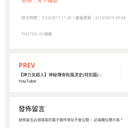
即時｜天下雜誌
發文時間：7/24/2017 11:26，最後更新：6/24/2019 09:44
POSTED IN
網摘
PREV
文
【神力女超人】神秘傳奇和風流史(特別篇) –
章
YouTube
導
覽
發佈留言
發佈留言必須填寫的電子郵件地址不會公開。
必填欄位標示為
*