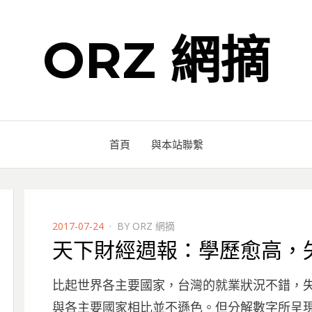
ORZ 網摘
首頁
與本站聯繫
POSTED
2017-07-24
BY
ORZ 網摘
ON
天下財經週報：學歷愈高，
比起世界各主要國家，台灣的就業狀況不錯，失業
與各主要國家相比並不遜色。但分解數字所呈