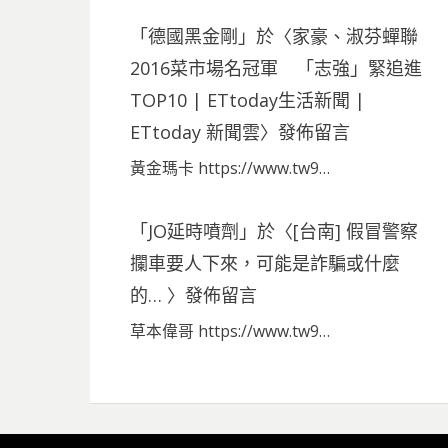
「
德國黑金剛
」於〈
家豪、淑芬蟬聯
2016菜市場名冠軍 「志強」緊追進
TOP10 | ETtoday生活新聞 |
ETtoday 新聞雲
〉發佈留言
黃金瑪卡 https://www.tw9…
「
JO延時噴劑
」於〈
[台南] 假冒警察
攔車要人下來，可能是詐騙或什麼
的…
〉發佈留言
草本偉哥 https://www.tw9…