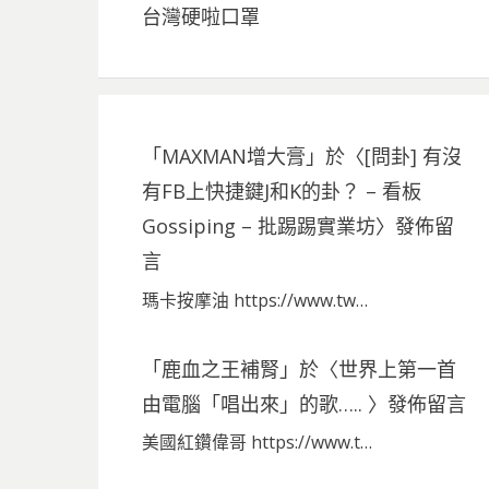
台灣硬啦口罩
「
MAXMAN增大膏
」於〈
[問卦] 有沒
有FB上快捷鍵J和K的卦？ – 看板
Gossiping – 批踢踢實業坊
〉發佈留
言
瑪卡按摩油 https://www.tw…
「
鹿血之王補腎
」於〈
世界上第一首
由電腦「唱出來」的歌…..
〉發佈留言
美國紅鑽偉哥 https://www.t…