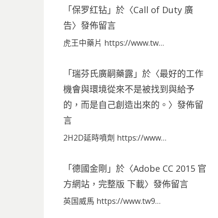
「
保罗红钻
」於〈
Call of Duty 廣
告
〉發佈留言
虎王中藥片 https://www.tw…
「
瑞芬氏廣嗣藥露
」於〈
最好的工作
機會與環境從來不是被找到與給予
的，而是自己創造出來的。
〉發佈留
言
2H2D延時噴劑 https://www…
「
德國金剛
」於〈
Adobe CC 2015 官
方網站，完整版 下載
〉發佈留言
英国威馬 https://www.tw9…