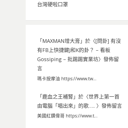
台灣硬啦口罩
「
MAXMAN增大膏
」於〈
[問卦] 有沒
有FB上快捷鍵J和K的卦？ – 看板
Gossiping – 批踢踢實業坊
〉發佈留
言
瑪卡按摩油 https://www.tw…
「
鹿血之王補腎
」於〈
世界上第一首
由電腦「唱出來」的歌…..
〉發佈留言
美國紅鑽偉哥 https://www.t…