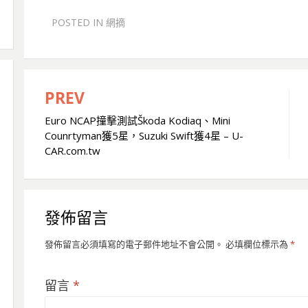
POSTED IN
網摘
PREV
文
Euro NCAP撞擊測試Škoda Kodiaq、Mini
章
Counrtyman獲5星，Suzuki Swift獲4星 – U-
導
CAR.com.tw
覽
發佈留言
發佈留言必須填寫的電子郵件地址不會公開。
必填欄位標示為
*
留言
*