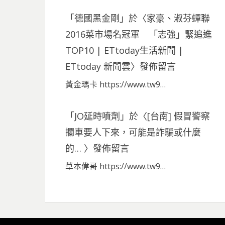
「
德國黑金剛
」於〈
家豪、淑芬蟬聯
2016菜市場名冠軍 「志強」緊追進
TOP10 | ETtoday生活新聞 |
ETtoday 新聞雲
〉發佈留言
黃金瑪卡 https://www.tw9…
「
JO延時噴劑
」於〈
[台南] 假冒警察
攔車要人下來，可能是詐騙或什麼
的…
〉發佈留言
草本偉哥 https://www.tw9…