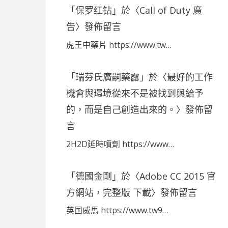
「
保罗红钻
」於〈
Call of Duty 廣
告
〉發佈留言
虎王中藥片 https://www.tw…
「
瑞芬氏廣嗣藥露
」於〈
最好的工作
機會與環境從來不是被找到與給予
的，而是自己創造出來的。
〉發佈留
言
2H2D延時噴劑 https://www…
「
德國金剛
」於〈
Adobe CC 2015 官
方網站，完整版 下載
〉發佈留言
英国威馬 https://www.tw9…