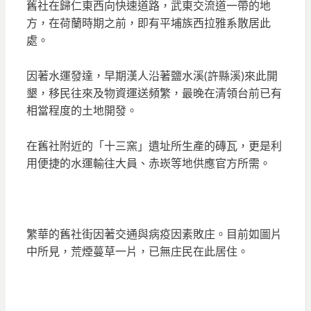
舊社在歸仁東西向快速道路，武東交流道一帶的地
方，在荷蘭時期之前，即有平埔族西拉雅系散居此
處。
因著水運發達，早期漢人沿著鹽水溪(許縣溪)來此開
墾，移民往來及物資運送頻繁，最晚在清領台前已有
相當程度的土地開發。
在舊社附近的「十三窯」遺址所生產的磚瓦，更是利
用便捷的水運輸往大員、赤崁等地供應官方所需。
繁華的舊社街因著交通與病疫因素敗庄。目前如圖片
中所見，荒煙蔓草一片，已無庄民在此居住。