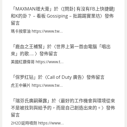
「
MAXMAN增大膏
」於〈
[問卦] 有沒有FB上快捷鍵J
和K的卦？ – 看板 Gossiping – 批踢踢實業坊
〉發佈
留言
瑪卡按摩油 https://www.tw…
「
鹿血之王補腎
」於〈
世界上第一首由電腦「唱出
來」的歌…..
〉發佈留言
美國紅鑽偉哥 https://www.t…
「
保罗红钻
」於〈
Call of Duty 廣告
〉發佈留言
虎王中藥片 https://www.tw…
「
瑞芬氏廣嗣藥露
」於〈
最好的工作機會與環境從來
不是被找到與給予的，而是自己創造出來的。
〉發佈
留言
2H2D延時噴劑 https://www…