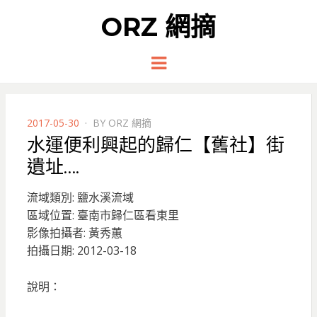
ORZ 網摘
Menu
POSTED
2017-05-30
BY
ORZ 網摘
ON
水運便利興起的歸仁【舊社】街
遺址….
流域類別: 鹽水溪流域
區域位置: 臺南市歸仁區看東里
影像拍攝者: 黃秀蕙
拍攝日期: 2012-03-18
說明：