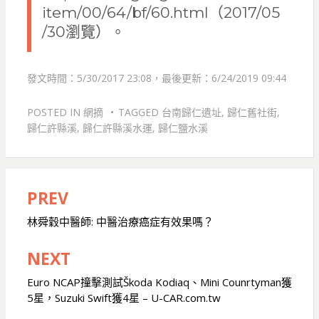
item/00/64/bf/60.html（2017/05
/30瀏覽）。
發文時間：5/30/2017 23:08，最後更新：6/24/2019 09:44
POSTED IN
網摘
TAGGED
台南歸仁遺址
,
歸仁舊社街
,
歸仁許縣溪
,
歸仁許縣溪水運
,
歸仁鹽水溪
PREV
文
章
林舜穀中醫師: 中醫治療癌症有效果嗎？
導
NEXT
覽
Euro NCAP撞擊測試Škoda Kodiaq、Mini Counrtyman獲
5星，Suzuki Swift獲4星 – U-CAR.com.tw