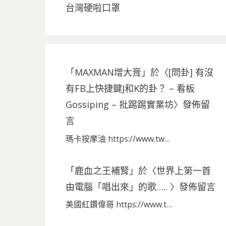
台灣硬啦口罩
「
MAXMAN增大膏
」於〈
[問卦] 有沒
有FB上快捷鍵J和K的卦？ – 看板
Gossiping – 批踢踢實業坊
〉發佈留
言
瑪卡按摩油 https://www.tw…
「
鹿血之王補腎
」於〈
世界上第一首
由電腦「唱出來」的歌…..
〉發佈留言
美國紅鑽偉哥 https://www.t…