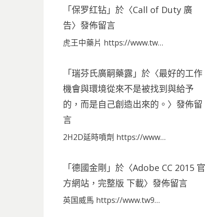
「
保罗红钻
」於〈
Call of Duty 廣
告
〉發佈留言
虎王中藥片 https://www.tw…
「
瑞芬氏廣嗣藥露
」於〈
最好的工作
機會與環境從來不是被找到與給予
的，而是自己創造出來的。
〉發佈留
言
2H2D延時噴劑 https://www…
「
德國金剛
」於〈
Adobe CC 2015 官
方網站，完整版 下載
〉發佈留言
英国威馬 https://www.tw9…