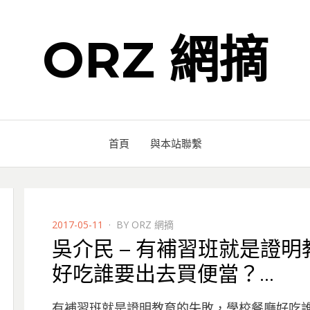
ORZ 網摘
首頁
與本站聯繫
POSTED
2017-05-11
BY
ORZ 網摘
ON
吳介民 – 有補習班就是證
好吃誰要出去買便當？…
有補習班就是證明教育的失敗，學校餐廳好吃