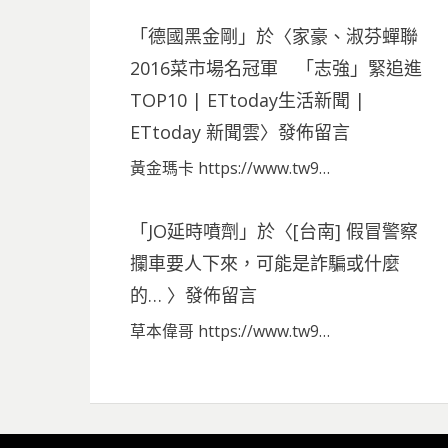
「
德國黑金剛
」於〈
家豪、淑芬蟬聯
2016菜市場名冠軍 「志強」緊追進
TOP10 | ETtoday生活新聞 |
ETtoday 新聞雲
〉發佈留言
黃金瑪卡 https://www.tw9…
「
JO延時噴劑
」於〈
[台南] 假冒警察
攔車要人下來，可能是詐騙或什麼
的…
〉發佈留言
草本偉哥 https://www.tw9…