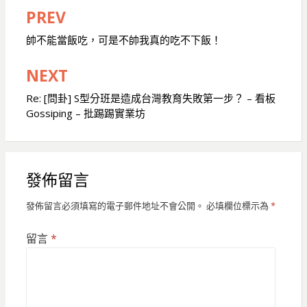
PREV
文
章
帥不能當飯吃，可是不帥我真的吃不下飯！
導
NEXT
覽
Re: [問卦] S型分班是造成台灣教育失敗第一步？ – 看板
Gossiping – 批踢踢實業坊
發佈留言
發佈留言必須填寫的電子郵件地址不會公開。
必填欄位標示為
*
留言
*