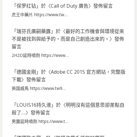
「
保罗红钻
」於〈
Call of Duty 廣告
〉發佈留言
虎王中藥片 https://www.tw…
「
瑞芬氏廣嗣藥露
」於〈
最好的工作機會與環境從來
不是被找到與給予的，而是自己創造出來的。
〉發佈
留言
2H2D延時噴劑 https://www…
「
德國金剛
」於〈
Adobe CC 2015 官方網站，完整版
下載
〉發佈留言
英国威馬 https://www.tw9…
「
LOUIS16持久液
」於〈
明明沒有這個意思卻差點自
殺了….
〉發佈留言
男露延時噴劑 https://www.t…