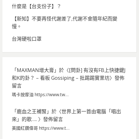
什麼是【台支份子】？
【新知】不要再怪代謝差了,代謝不會隨年紀而變
慢。
台灣硬啦口罩
「
MAXMAN增大膏
」於〈
[問卦] 有沒有FB上快捷鍵J
和K的卦？ – 看板 Gossiping – 批踢踢實業坊
〉發佈
留言
瑪卡按摩油 https://www.tw…
「
鹿血之王補腎
」於〈
世界上第一首由電腦「唱出
來」的歌…..
〉發佈留言
美國紅鑽偉哥 https://www.t…