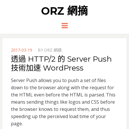
ORZ 網摘
Menu
POSTED
2017-03-19
BY
ORZ 網摘
ON
透過 HTTP/2 的 Server Push
技術加速 WordPress
Server Push allows you to push a set of files
down to the browser along with the request for
the HTML even before the HTML is parsed. This
means sending things like logos and CSS before
the browser knows to request them, and thus
speeding up the perceived load time of your
page.