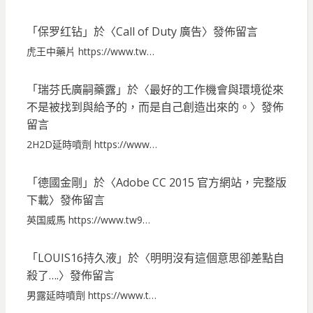
「
保罗红钻
」於〈
Call of Duty 廣告
〉發佈留言
虎王中藥片 https://www.tw…
「
瑞芬氏廣嗣藥露
」於〈
最好的工作機會與環境從來
不是被找到與給予的，而是自己創造出來的。
〉發佈
留言
2H2D延時噴劑 https://www…
「
德國金剛
」於〈
Adobe CC 2015 官方網站，完整版
下載
〉發佈留言
英国威馬 https://www.tw9…
「
LOUIS16持久液
」於〈
明明沒有這個意思卻差點自
殺了….
〉發佈留言
男露延時噴劑 https://www.t…