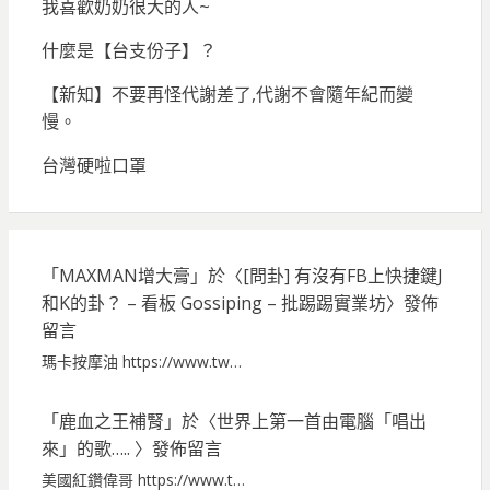
我喜歡奶奶很大的人~
什麼是【台支份子】？
【新知】不要再怪代謝差了,代謝不會隨年紀而變
慢。
台灣硬啦口罩
「
MAXMAN增大膏
」於〈
[問卦] 有沒有FB上快捷鍵J
和K的卦？ – 看板 Gossiping – 批踢踢實業坊
〉發佈
留言
瑪卡按摩油 https://www.tw…
「
鹿血之王補腎
」於〈
世界上第一首由電腦「唱出
來」的歌…..
〉發佈留言
美國紅鑽偉哥 https://www.t…