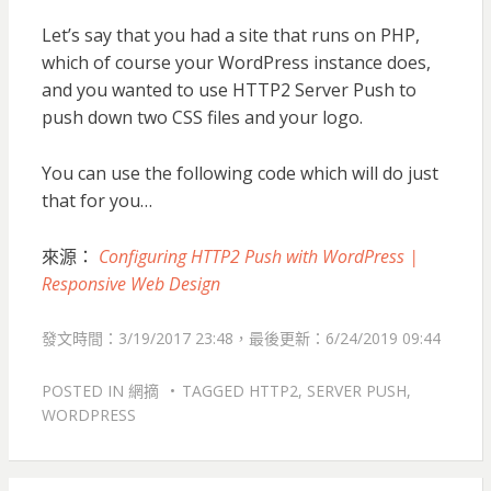
Let’s say that you had a site that runs on PHP,
which of course your WordPress instance does,
and you wanted to use HTTP2 Server Push to
push down two CSS files and your logo.
You can use the following code which will do just
that for you…
來源：
Configuring HTTP2 Push with WordPress |
Responsive Web Design
發文時間：3/19/2017 23:48，最後更新：6/24/2019 09:44
POSTED IN
網摘
TAGGED
HTTP2
,
SERVER PUSH
,
WORDPRESS