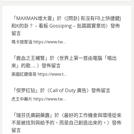
「
MAXMAN增大膏
」於〈
[問卦] 有沒有FB上快捷鍵J
和K的卦？ – 看板 Gossiping – 批踢踢實業坊
〉發佈
留言
瑪卡按摩油 https://www.tw…
「
鹿血之王補腎
」於〈
世界上第一首由電腦「唱出
來」的歌…..
〉發佈留言
美國紅鑽偉哥 https://www.t…
「
保罗红钻
」於〈
Call of Duty 廣告
〉發佈留言
虎王中藥片 https://www.tw…
「
瑞芬氏廣嗣藥露
」於〈
最好的工作機會與環境從來
不是被找到與給予的，而是自己創造出來的。
〉發佈
留言