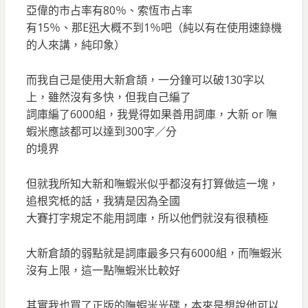
亞偉的市占率有80％、索恆市占率
有15％、那E迅大概不到1％吧（純以有在使用速錄機
的人來講，純印象）
而我自己是使用大新倉頡，一分鐘可以破130字以
上，雖然沒有多快，但我自己編了
詞庫編了6000組，我覺得如果善用詞庫，大新 or 嘸
蝦米應該都可以達到300字／分
的境界
但就我所知大新和嘸蝦米似乎都沒有打算做這一塊，
追根究柢的話，我猜是因為全國
大賽打字規定不能用詞庫，所以他們就沒有很積極
大新倉頡的弱點就是詞庫最多只有6000組，而嘸蝦米
沒有上限，這一點嘸蝦米比較好
其實我也買了正版的嘸蝦米光碟，本來是想說他可以