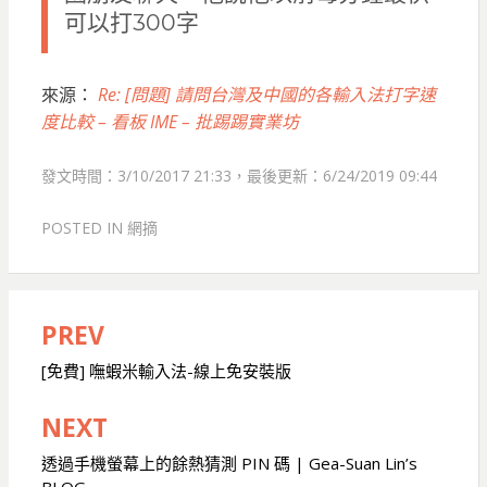
可以打300字
來源：
Re: [問題] 請問台灣及中國的各輸入法打字速
度比較 – 看板 IME – 批踢踢實業坊
發文時間：3/10/2017 21:33，最後更新：6/24/2019 09:44
POSTED IN
網摘
PREV
文
章
[免費] 嘸蝦米輸入法-線上免安裝版
導
NEXT
覽
透過手機螢幕上的餘熱猜測 PIN 碼 | Gea-Suan Lin’s