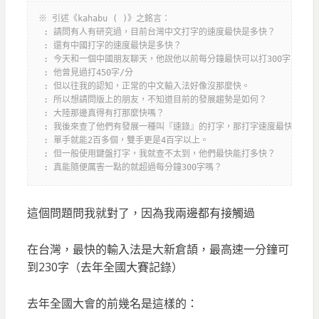
※ 引述《kahabu ( )》之銘言：
 : 請問有人有研究過，目前台灣中文打字的速度最快是多快？
 : 還有中國打字的速度最快是多快？
 : 今天和一個中國朋友聊天，他說他以前每分鐘最快可以打300字
 : 他曾見過打450字/分
 : 但以往我的認知，正常的中文輸入法好像沒那麼快。
 : 所以想請問版上的朋友，不知道目前的發展趨勢是如何？
 : 大陸那邊真得有打那麼快嗎？
 : 我後來查了他們有發展一種叫『速錄』的打字，那打字速度最快一分鐘
 : 單手就能2百多個，雙手更是4百字以上。
 : 但一般使用鍵盤打字，我就查不太到，他們最快能打多快？
 : 真能隨便厲害一點的就超過每分鐘300字嗎？
這個問題問我就對了，因為我兩邊都有接觸過
在台灣，最快的輸入法是大新倉頡，最高速一分鐘可
到230字（去年全國大賽記錄）
去年全國大會的前幾名是這樣的：