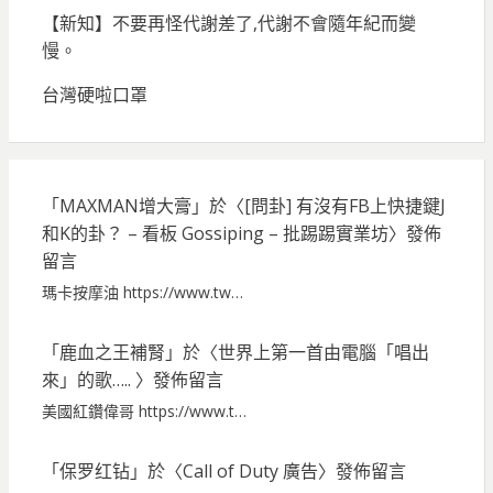
【新知】不要再怪代謝差了,代謝不會隨年紀而變
慢。
台灣硬啦口罩
「
MAXMAN增大膏
」於〈
[問卦] 有沒有FB上快捷鍵J
和K的卦？ – 看板 Gossiping – 批踢踢實業坊
〉發佈
留言
瑪卡按摩油 https://www.tw…
「
鹿血之王補腎
」於〈
世界上第一首由電腦「唱出
來」的歌…..
〉發佈留言
美國紅鑽偉哥 https://www.t…
「
保罗红钻
」於〈
Call of Duty 廣告
〉發佈留言