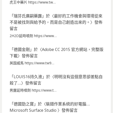
虎王中藥片 https://www.tw…
「
瑞芬氏廣嗣藥露
」於〈
最好的工作機會與環境從來
不是被找到與給予的，而是自己創造出來的。
〉發佈
留言
2H2D延時噴劑 https://www…
「
德國金剛
」於〈
Adobe CC 2015 官方網站，完整版
下載
〉發佈留言
英国威馬 https://www.tw9…
「
LOUIS16持久液
」於〈
明明沒有這個意思卻差點自
殺了….
〉發佈留言
男露延時噴劑 https://www.t…
「
德國勁之寶
」於〈
裝錯作業系統的好電腦….
Microsoft Surface Studio
〉發佈留言