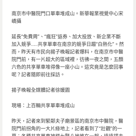
南京市中醫院門口單車堆成山。新華報業視覺中心宋
嶠攝
延長“免費周”、“瘋狂”返券、加大投放、新企業不斷
加入競爭……共享單車在南京的競爭日趨“白熱化”。然
而，昨天有市民向揚子晚報記者爆料，在南京市中醫
院門前，有一片超大的區域裡，彷彿一夜之間，五顏
六色的共享單車堆得像一座小山。這究竟是怎麼回事
呢？記者隨即前往採訪。
揚子晚報全媒體記者徐媛園
現場：上百輛共享單車堆成山
昨天，記者來到緊鄰夫子廟景區的南京市中醫院，醫
院門前拐角的一大片綠地上，記者看到了“壯觀”的一
幕：各種共享單車被橫七豎八地堆在一起，遠遠望去