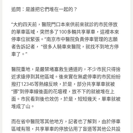
追問：是誰把它們堆在一起的？
“大約四天前，醫院門口本來供前來就診的市民停放
的單車區域，突然多了100多輛共享單車，這裡本來
停車位就緊張。”南京市中醫院負責停車管理的志願
者告訴記者， “很多人騎車來醫院，就找不到地方停
車了。”
醫院重地，是嚴禁堵塞救生通道的，不少市民只得捨
近求遠停到其他區域。後來實在無處停車的市民紛紛
撥打12345等熱線反映，於是，部分共享單車就被
“挪”到停車線後面的花壇裡，放不下的就被堆在上
面。市民看到後也效仿，於是，短短幾天，單車就被
堆成了山。
而在省中醫院等其他地方，記者也了解到，由於停車
區域有限，共享單車的停放佔用了盲道等其他公共設