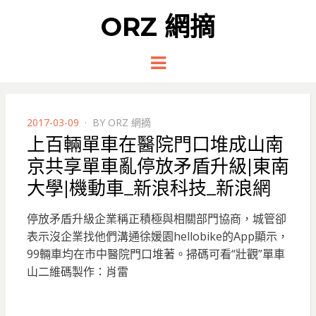
ORZ 網摘
Menu
POSTED
2017-03-09
BY
ORZ 網摘
ON
上百輛單車在醫院門口堆成山南
京共享單車亂停放矛盾升級|東南
大學|機動車_新浪科技_新浪網
停放矛盾升級企業稱正積極與相關部門協商，城管卻
表示沒企業找他們溝通徐媛園hellobike的App顯示，
99輛車均在市中醫院門口堆著。掃碼可看“壯觀”單車
山二維碼製作：肖雷