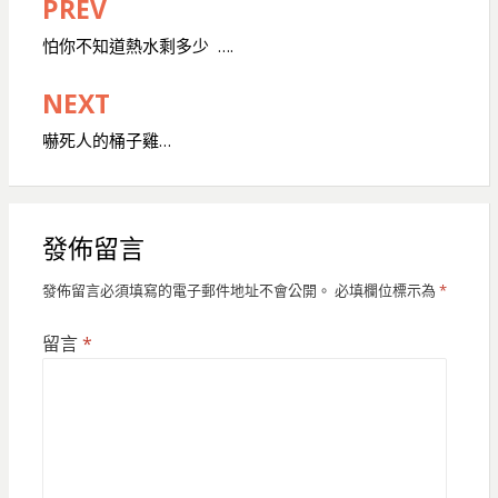
PREV
文
章
怕你不知道熱水剩多少 ….
導
NEXT
覽
嚇死人的桶子雞…
發佈留言
發佈留言必須填寫的電子郵件地址不會公開。
必填欄位標示為
*
留言
*