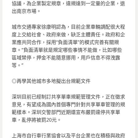
協議，為企業製定規章，違規達到一定量的企業，退
出南京市場。
城市交通專家徐康明認為，目前企業車輛調配很大程
度上交給社會、政府來做，缺乏主體責任。政府和企
業應共同合作，採用“負面清單”的模式完善有關規
章。“負面清單就是規定哪些事情不能做，比如哪些
區域禁停，押金不能隨意挪用，用戶信息不得洩露
等。”
◎再學其他城市多地擬出台規範文件
深圳目前已經制訂共享單車規範管理文件，正在徵求
意見，有望成為國內首個專門針對共享單車管理的規
範樣本。深圳交警部門近期還宣布嚴罰違停共享單
車，亂停將被罰20元。
上海市自行車行業協會以及平台企業也在積極與政府