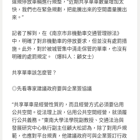
違規停放車輛進行規整，“近期共享單車數量增加太
快，我們也在緊急規劃，把能騰出來的空間盡量騰出
來。”
記者了解到，在《南京市非機動車交通管理辦法》
中，明確了對非機動車的停放要求，但並沒有處罰措
施。此外，對於被城管集中清走保管的單車，也沒有
明確的處罰規定。（爆料人：顧女士）
共享單車該怎麼管？
◎先看專家建議政府要與企業簽協議
“共享單車是經營性質的，而且經營方式必須要佔用
公共空間。從法理上說，佔用公共空間經營，就須履
行公共義務。”東南大學法學院副教授、交通法治與
發展研究中心執行副主任顧大松認為，除了對用戶規
範，也應對平台規責，他建議政府可與企業簽訂行政