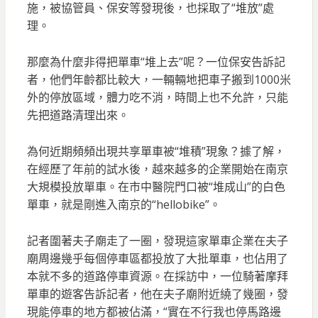
施，被協管員、保安等發現後，也採取了“堆放”處
理。
那麼為什麼非得把單車“堆上去”呢？一位保安告訴記
者，他們年齡都比較大，一輛輛地把車子搬到1000米
外的停放區域，體力吃不消，時間上也不允許，只能
先把道路清理出來。
為何近期頻頻出現共享單車被“堆積”現象？據了解，
在經歷了年前的試水後，越來越多的企業開始在南京
大規模投放單車。在市中醫院門口被“堆成山”的白色
單車，就是剛進入南京的“hellobike”。
記者圍著夫子廟走了一圈，發現這家單車企業在夫子
廟周邊幾乎每個停車區都投放了大批單車，也佔用了
本就不多的道路停車資源。在採訪中，一位騎著摩拜
單車的遊客告訴記者，他在夫子廟附近繞了幾圈，發
現能停車的地方都被佔滿，“實在不行我也停馬路邊