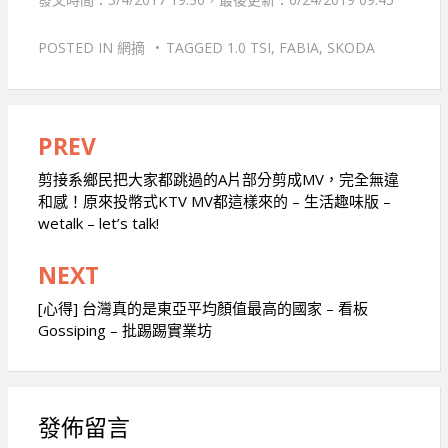
POSTED IN
網摘
TAGGED
1.0 TSI
,
FABIA
,
SKODA
PREV
文
章
剪接系鄉民把大家都跳過的A片部分剪成MV，完全無違
和感！原來投幣式KTV MV都這樣來的 – 生活趣味版 –
導
wetalk – let’s talk!
覽
NEXT
[心得] 台灣真的是東亞平均顏值最高的國家 – 看板
Gossiping – 批踢踢實業坊
發佈留言