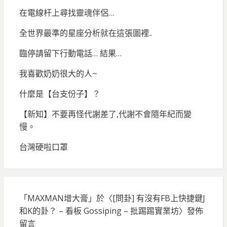
在電線杆上尋找靈魂伴侶…
全世界最準的星座分析就在這張圖裡..
臨停請留下行動電話… 結果…
我喜歡奶奶很大的人~
什麼是【台支份子】？
【新知】不要再怪代謝差了,代謝不會隨年紀而變
慢。
台灣硬啦口罩
「
MAXMAN增大膏
」於〈
[問卦] 有沒有FB上快捷鍵J
和K的卦？ – 看板 Gossiping – 批踢踢實業坊
〉發佈
留言