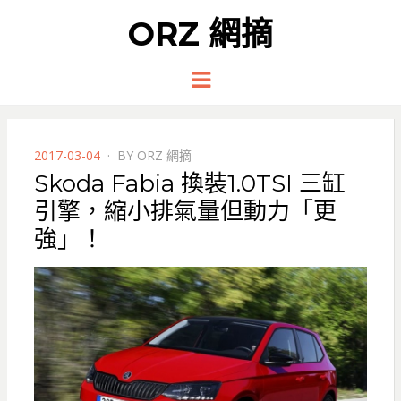
ORZ 網摘
Menu
POSTED
2017-03-04
BY
ORZ 網摘
ON
Skoda Fabia 換裝1.0TSI 三缸
引擎，縮小排氣量但動力「更
強」！