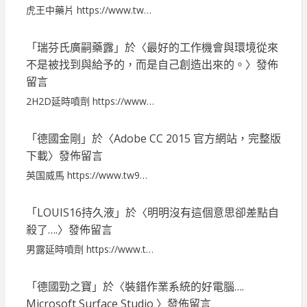
虎王中藥片 https://www.tw…
「
瑞芬氏廣嗣藥露
」於〈
最好的工作機會與環境從來
不是被找到與給予的，而是自己創造出來的。
〉發佈
留言
2H2D延時噴劑 https://www…
「
德國金剛
」於〈
Adobe CC 2015 官方網站，完整版
下載
〉發佈留言
英国威馬 https://www.tw9…
「
LOUIS16持久液
」於〈
明明沒有這個意思卻差點自
殺了….
〉發佈留言
男露延時噴劑 https://www.t…
「
德國勁之寶
」於〈
裝錯作業系統的好電腦….
Microsoft Surface Studio
〉發佈留言