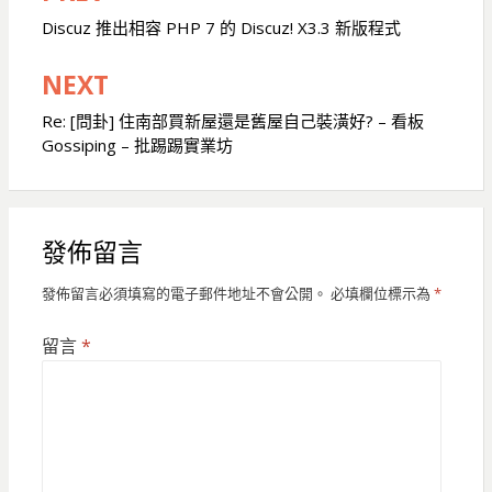
章
Discuz 推出相容 PHP 7 的 Discuz! X3.3 新版程式
導
NEXT
覽
Re: [問卦] 住南部買新屋還是舊屋自己裝潢好? – 看板
Gossiping – 批踢踢實業坊
發佈留言
發佈留言必須填寫的電子郵件地址不會公開。
必填欄位標示為
*
留言
*