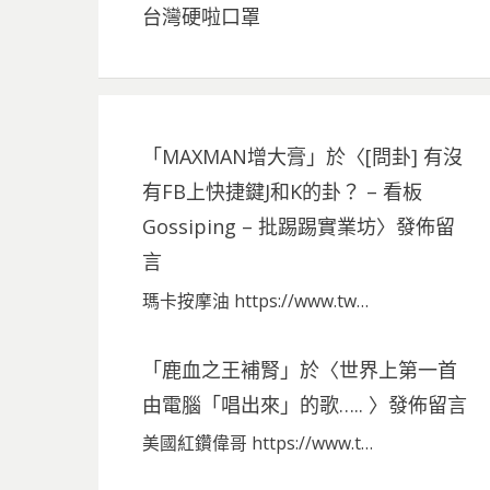
台灣硬啦口罩
「
MAXMAN增大膏
」於〈
[問卦] 有沒
有FB上快捷鍵J和K的卦？ – 看板
Gossiping – 批踢踢實業坊
〉發佈留
言
瑪卡按摩油 https://www.tw…
「
鹿血之王補腎
」於〈
世界上第一首
由電腦「唱出來」的歌…..
〉發佈留言
美國紅鑽偉哥 https://www.t…