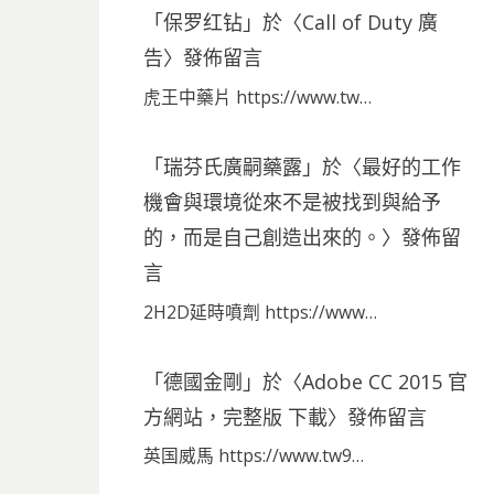
「
保罗红钻
」於〈
Call of Duty 廣
告
〉發佈留言
虎王中藥片 https://www.tw…
「
瑞芬氏廣嗣藥露
」於〈
最好的工作
機會與環境從來不是被找到與給予
的，而是自己創造出來的。
〉發佈留
言
2H2D延時噴劑 https://www…
「
德國金剛
」於〈
Adobe CC 2015 官
方網站，完整版 下載
〉發佈留言
英国威馬 https://www.tw9…