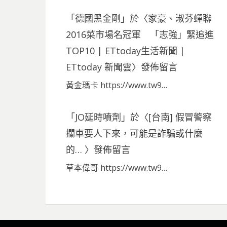
「
德國黑金剛
」於〈
家豪、淑芬蟬聯
2016菜市場名冠軍 「志強」緊追進
TOP10 | ETtoday生活新聞 |
ETtoday 新聞雲
〉發佈留言
黃金瑪卡 https://www.tw9…
「
JO延時噴劑
」於〈
[台南] 假冒警察
攔車要人下來，可能是詐騙或什麼
的…
〉發佈留言
草本偉哥 https://www.tw9…