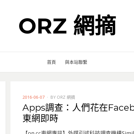
ORZ 網摘
首頁
與本站聯繫
POSTED
2016-06-07
BY
ORZ 網摘
ON
Apps調查：人們花在Face
東網即時
【on.cc東網專訊】外媒引述科技調查機構Sim