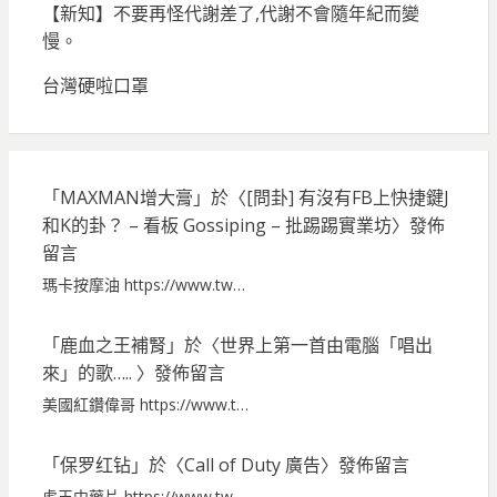
【新知】不要再怪代謝差了,代謝不會隨年紀而變
慢。
台灣硬啦口罩
「
MAXMAN增大膏
」於〈
[問卦] 有沒有FB上快捷鍵J
和K的卦？ – 看板 Gossiping – 批踢踢實業坊
〉發佈
留言
瑪卡按摩油 https://www.tw…
「
鹿血之王補腎
」於〈
世界上第一首由電腦「唱出
來」的歌…..
〉發佈留言
美國紅鑽偉哥 https://www.t…
「
保罗红钻
」於〈
Call of Duty 廣告
〉發佈留言
虎王中藥片 https://www.tw…