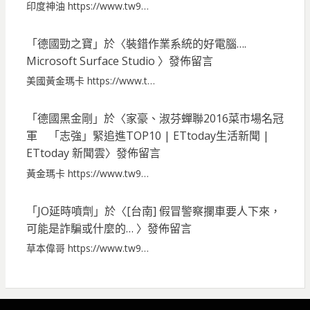
印度神油 https://www.tw9…
「
德國勁之寶
」於〈
裝錯作業系統的好電腦….
Microsoft Surface Studio
〉發佈留言
美國黃金瑪卡 https://www.t…
「
德國黑金剛
」於〈
家豪、淑芬蟬聯2016菜市場名冠
軍 「志強」緊追進TOP10 | ETtoday生活新聞 |
ETtoday 新聞雲
〉發佈留言
黃金瑪卡 https://www.tw9…
「
JO延時噴劑
」於〈
[台南] 假冒警察攔車要人下來，
可能是詐騙或什麼的…
〉發佈留言
草本偉哥 https://www.tw9…