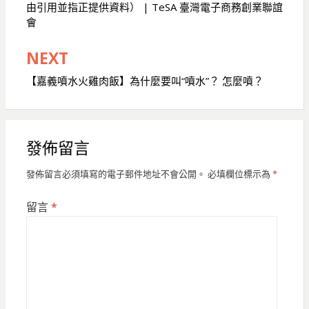
由引用並指正提供資料） | TeSA 臺灣電子商務創業聯誼
導
會
覽
NEXT
【嘉義噴水火雞肉飯】為什麼要叫“噴水”？ 怎麼噴？
發佈留言
發佈留言必須填寫的電子郵件地址不會公開。
必填欄位標示為
*
留言
*